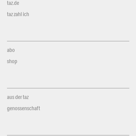
taz.de
taz zahl ich
abo
shop
aus der taz
genossenschaft