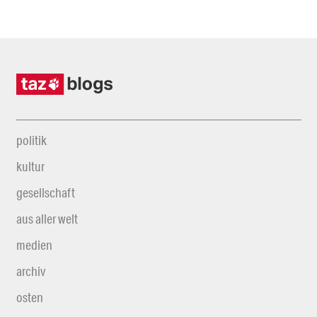
politik
kultur
gesellschaft
aus aller welt
medien
archiv
osten