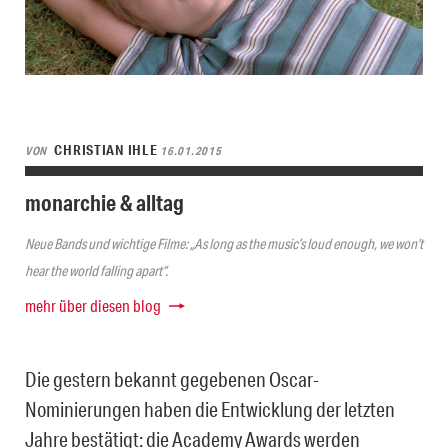
CHRISTIAN IHLE
VON
16.01.2015
monarchie & alltag
Neue Bands und wichtige Filme: „As long as the music’s loud enough, we won’t
hear the world falling apart“.
mehr über diesen blog
Die gestern bekannt gegebenen Oscar-
Nominierungen haben die Entwicklung der letzten
Jahre bestätigt: die Academy Awards werden