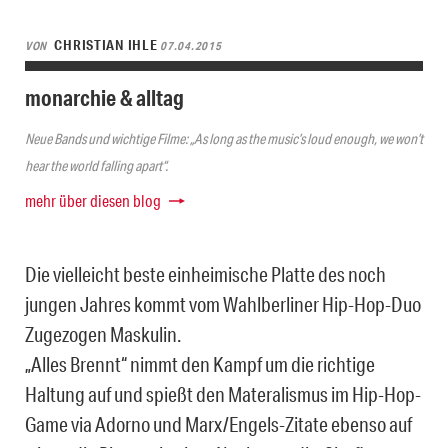
CHRISTIAN IHLE
VON
07.04.2015
monarchie & alltag
Neue Bands und wichtige Filme: „As long as the music’s loud enough, we won’t
hear the world falling apart“.
mehr über diesen blog
Die vielleicht beste einheimische Platte des noch
jungen Jahres kommt vom Wahlberliner Hip-Hop-Duo
Zugezogen Maskulin.
„Alles Brennt“ nimmt den Kampf um die richtige
Haltung auf und spießt den Materalismus im Hip-Hop-
Game via Adorno und Marx/Engels-Zitate ebenso auf