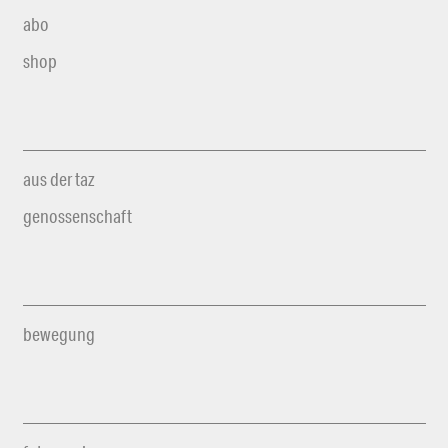
abo
shop
aus der taz
genossenschaft
bewegung