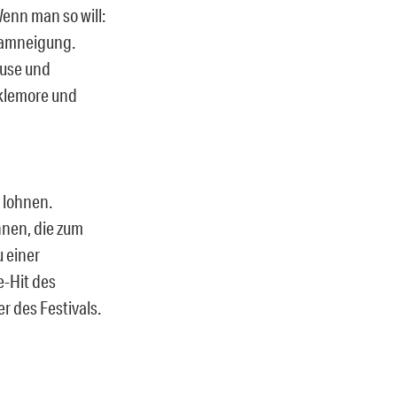
enn man so will:
reamneigung.
Muse und
klemore und
 lohnen.
nnen, die zum
 einer
e-Hit des
r des Festivals.