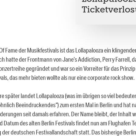
Ticketverlo
 Of Fame der Musikfestivals ist das Lollapalooza ein klingend
ch hatte der Frontmann von Jane’s Addiction, Perry Farrell, d
nzertreihe gegründet und war so ein Vorreiter für das Prinzip
als, das mehr bieten wollte als nur eine corporate rock show.
e später landet Lollapalooza (was im übrigen so viel bedeuten
nlich Beeindruckendes“) zum ersten Mal in Berlin und hat na
erungen seit damals erfahren. Der Name bleibt, der Inhalt w
nd Datum des alten Berlin Festivals findet nun am Flughafen 
er deutschen Festivallandschaft statt. Das bisherige Berlin 