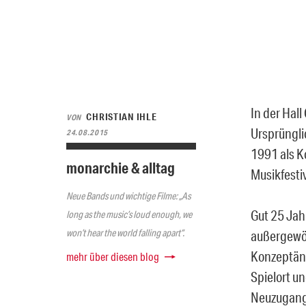
In der Hall
CHRISTIAN IHLE
VON
Ursprüngli
24.08.2015
1991 als Ko
monarchie & alltag
Musikfestiv
Neue Bands und wichtige Filme: „As
Gut 25 Jahr
long as the music’s loud enough, we
won’t hear the world falling apart“.
außergewöh
Konzeptänd
mehr über diesen blog
Spielort u
Neuzugang d