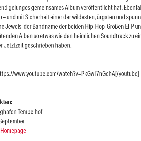
nd gelunges gemeinsames Album veröffentlicht hat. Ebenfall
 – und mit Sicherheit einer der wildesten, ärgsten und span
he Jewels, der Bandname der beiden Hip-Hop-Größen El-P und 
ütenden Alben so etwas wie den heimlichen Soundtrack zu e
r Jetztzeit geschrieben haben.
https://www.youtube.com/watch?v=PkGwI7nGehA[/youtube]
kten:
Flughafen Tempelhof
. September
& Homepage