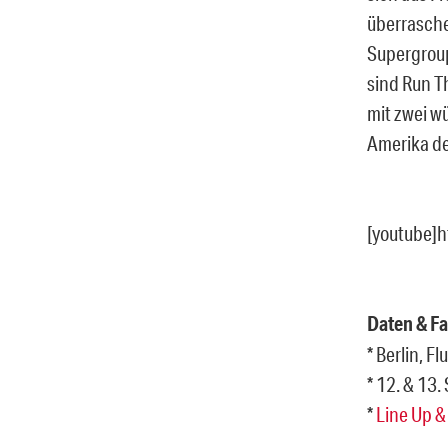
überrasche
Supergroup
sind Run T
mit zwei w
Amerika de
[youtube]
Daten & Fa
* Berlin, 
* 12. & 13
*
Line Up 