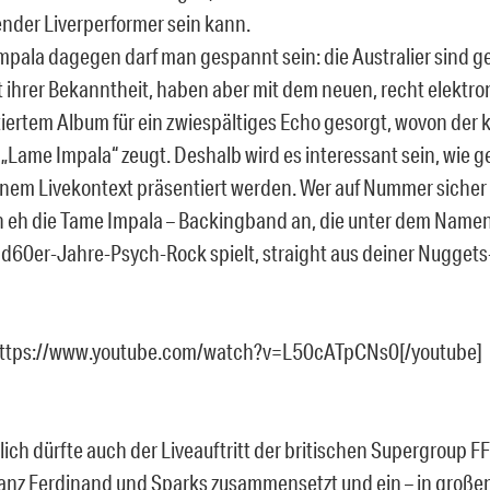
nder Liverperformer sein kann.
mpala dagegen darf man gespannt sein: die Australier sind 
ihrer Bekanntheit, haben aber mit dem neuen, recht elektro
iertem Album für ein zwiespältiges Echo gesorgt, wovon der 
„Lame Impala“ zeugt. Deshalb wird es interessant sein, wie 
inem Livekontext präsentiert werden. Wer auf Nummer sicher 
h eh die Tame Impala – Backingband an, die unter dem Namen
d60er-Jahre-Psych-Rock spielt, straight aus deiner Nuggets
https://www.youtube.com/watch?v=L50cATpCNs0[/youtube]
ch dürfte auch der Liveauftritt der britischen Supergroup F
ranz Ferdinand und Sparks zusammensetzt und ein – in großen