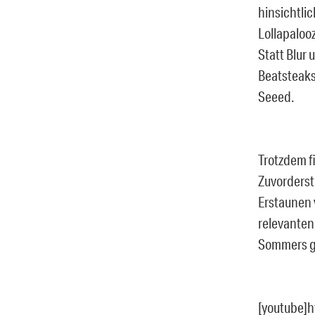
hinsichtli
Lollapalooz
Statt Blur 
Beatsteak
Seeed.
Trotzdem f
Zuvorderst
Erstaunen 
relevanten
Sommers ge
[youtube]