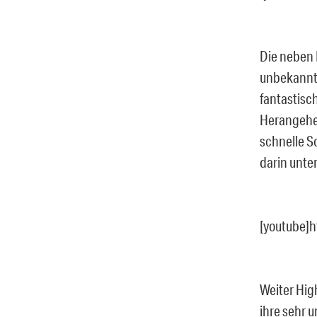
Die neben 
unbekannte
fantastisc
Herangehen
schnelle S
darin unt
[youtube]
Weiter High
ihre sehr 