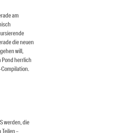
gerade am
nisch
kursierende
gerade die neuen
gehen will,
 Pond herrlich
-Compilation.
FS werden, die
 Teilen –