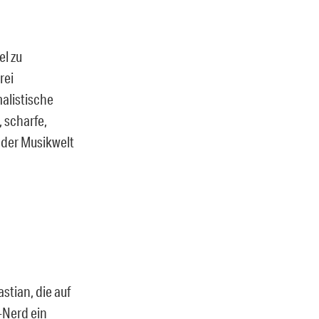
el zu
rei
alistische
 scharfe,
 der Musikwelt
stian, die auf
-Nerd ein