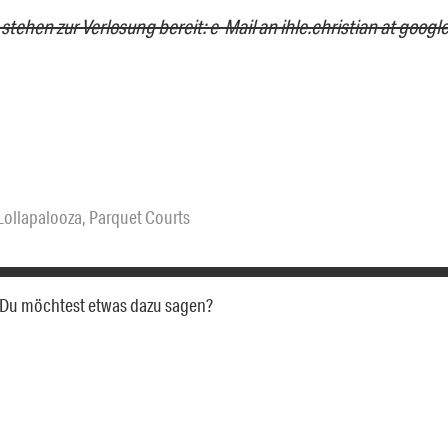
stehen zur Verlosung bereit: e-Mail an ihle.christian at goog
Lollapalooza
,
Parquet Courts
a. Du möchtest etwas dazu sagen?