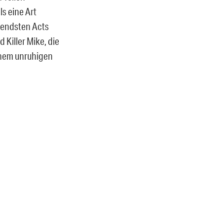
s eine Art
nendsten Acts
Killer Mike, die
inem unruhigen