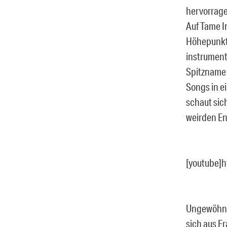
hervorrage
Auf Tame I
Höhepunkt 
instrument
Spitzname 
Songs in e
schaut sic
weirden En
[youtube]
Ungewöhnli
sich aus F