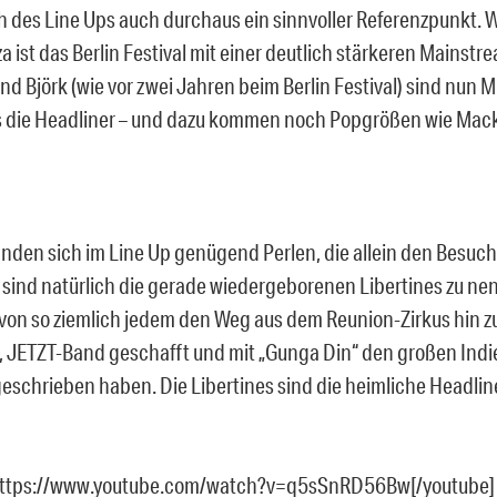
ch des Line Ups auch durchaus ein sinnvoller Referenzpunkt. W
a ist das Berlin Festival mit einer deutlich stärkeren Mainst
und Björk (wie vor zwei Jahren beim Berlin Festival) sind nun 
s die Headliner – und dazu kommen noch Popgrößen wie Mac
inden sich im Line Up genügend Perlen, die allein den Besuch
 sind natürlich die gerade wiedergeborenen Libertines zu ne
von so ziemlich jedem den Weg aus dem Reunion-Zirkus hin zu
, JETZT-Band geschafft und mit „Gunga Din“ den großen Indi
schrieben haben. Die Libertines sind die heimliche Headline
https://www.youtube.com/watch?v=q5sSnRD56Bw[/youtube]