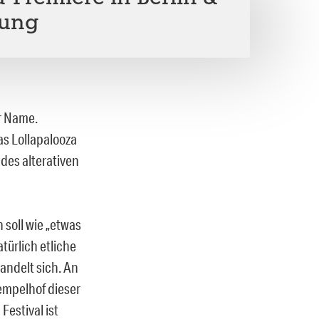
sung
er Name.
as Lollapalooza
 des alterativen
 soll wie „etwas
türlich etliche
andelt sich. An
Tempelhof dieser
Festival ist