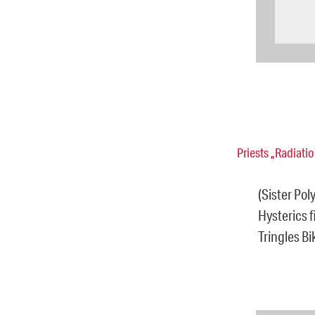
Priests „Radiati
(Sister Pol
Hysterics f
Tringles B