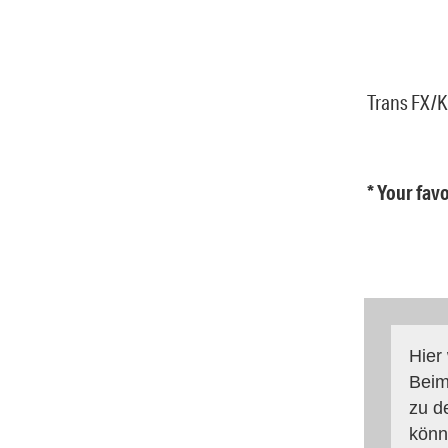
Trans FX/K
* Your fav
Hier
Beim
zu d
könn