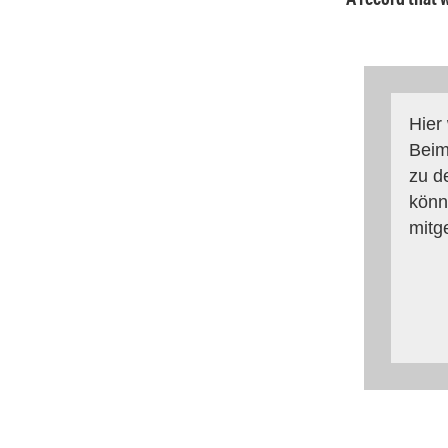
Hier
Beim
zu d
könn
mitg