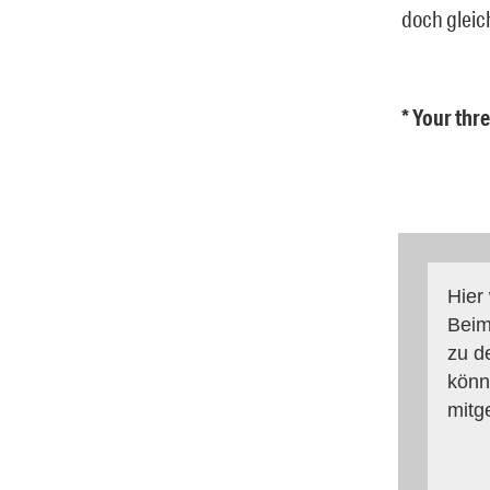
doch gleich
* Your thr
Hier
Beim
zu d
könn
mitg