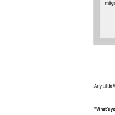
mitg
Any Little
*What’s yo