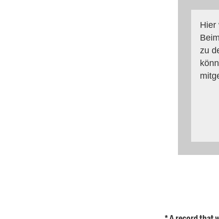
Hier
Beim
zu d
könn
mitg
* A record that 