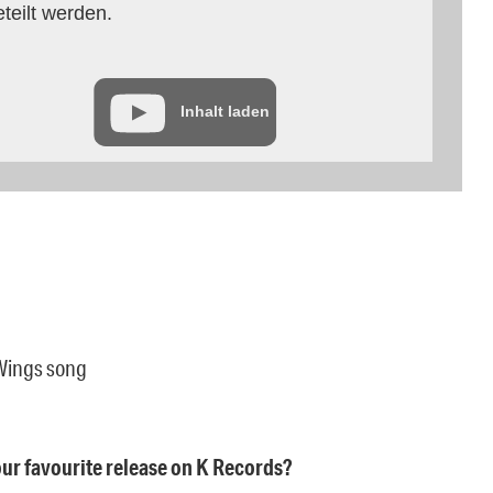
eteilt werden.
Inhalt laden
 Wings song
ur favourite release on K Records?