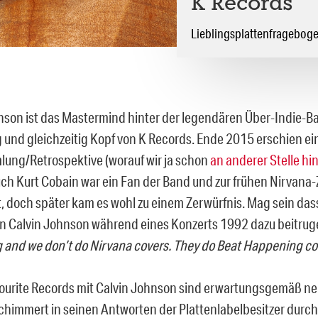
K Records
Lieblingsplattenfragebog
nson ist das Mastermind hinter der legendären Über-Indie-B
und gleichzeitig Kopf von K Records. Ende 2015 erschien ei
ng/Retrospektive (worauf wir ja schon
an anderer Stelle h
uch Kurt Cobain war ein Fan der Band und zur frühen Nirvana-
, doch später kam es wohl zu einem Zerwürfnis. Mag sein d
on Calvin Johnson während eines Konzerts 1992 dazu beitrug
and we don’t do Nirvana covers. They do Beat Happening co
ourite Records mit Calvin Johnson sind erwartungsgemäß ne
schimmert in seinen Antworten der Plattenlabelbesitzer durch