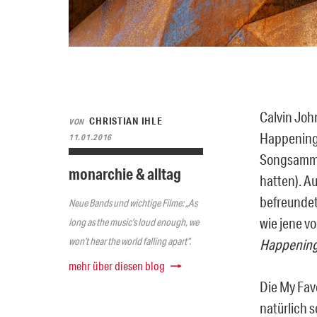
Calvin Joh
CHRISTIAN IHLE
VON
Happening 
11.01.2016
Songsammlu
monarchie & alltag
hatten). A
befreundet
Neue Bands und wichtige Filme: „As
wie jene v
long as the music’s loud enough, we
won’t hear the world falling apart“.
Happening 
mehr über diesen blog
Die My Fav
natürlich 