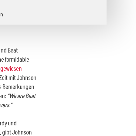
en
and Beat
ne formidable
ingewiesen
Zeit mit Johnson
ass Bemerkungen
en:
“We are Beat
vers.”
rdy und
, gibt Johnson