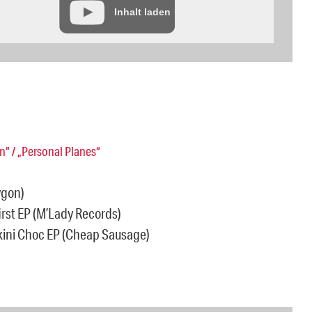
Inhalt laden
on“ / „Personal Planes“
ygon)
irst EP (M’Lady Records)
ikini Choc EP (Cheap Sausage)