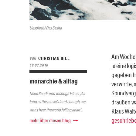
Unsplash/ Das Sasha
Am Wochene
CHRISTIAN IHLE
VON
je eine lo
18.07.2016
gegeben ha
monarchie & alltag
verwirrte, 
Soundverga
Neue Bands und wichtige Filme: „As
draußen wa
long as the music’s loud enough, we
won’t hear the world falling apart“.
Klaus Walt
geschrieb
mehr über diesen blog