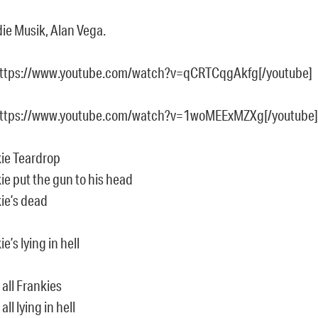
die Musik, Alan Vega.
https://www.youtube.com/watch?v=qCRTCqgAkfg[/youtube]
https://www.youtube.com/watch?v=1woMEExMZXg[/youtube]
ie Teardrop
ie put the gun to his head
ie’s dead
e’s lying in hell
 all Frankies
all lying in hell