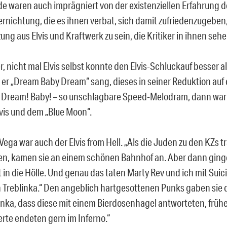
de waren auch imprägniert von der existenziellen Erfahrung d
ernichtung, die es ihnen verbat, sich damit zufriedenzugeben,
ung aus Elvis und Kraftwerk zu sein, die Kritiker in ihnen sehe
r, nicht mal Elvis selbst konnte den Elvis-Schluckauf besser a
er „Dream Baby Dream“ sang, dieses in seiner Reduktion auf 
 Dream! Baby! – so unschlagbare Speed-Melodram, dann war 
lvis und dem „Blue Moon“.
Vega war auch der Elvis from Hell. „Als die Juden zu den KZs t
n, kamen sie an einem schönen Bahnhof an. Aber dann ging
t in die Hölle. Und genau das taten Marty Rev und ich mit Suic
 Treblinka.“ Den angeblich hartgesottenen Punks gaben si
inka, dass diese mit einem Bierdosenhagel antworteten, frühe
rte endeten gern im Inferno.“