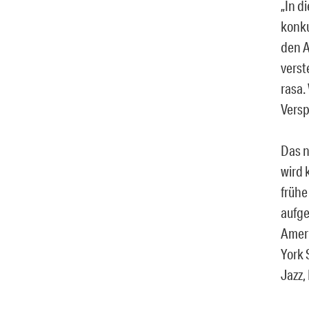
„In d
konku
den A
verst
rasa.
Vers
Das n
wird 
frühe
aufge
Ameri
York 
Jazz, 