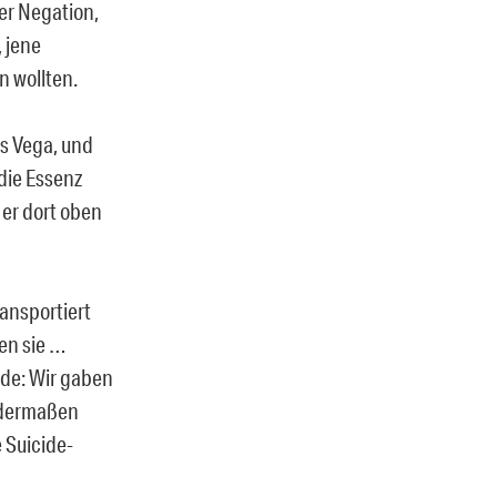
er Negation,
 jene
n wollten.
ls Vega, und
die Essenz
er dort oben
ransportiert
en sie …
ide: Wir gaben
e dermaßen
 Suicide-