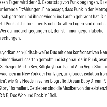
iesen Tagen wird der 40. Geburtstag von Punk begangen. Dazu
rrierende Erzählungen. Eine besagt, dass Punk in den Metro
rsch getreten und ihn so wieder ins Laufen gebracht hat. Di
eht Punk als historischen Bruch. Die alten Lügen sind durchs
 Wer da hindurchgegangen ist, der ist immun gegen falsche
prechungen.
uyorikanisch-jüdisch-weiße Duo mit dem konfrontativen Na
keiner dieser Lesarten gerecht und ist genau darin Punk, avant 
 Siebziger. Martin Rev, Billigkeyboards, und Alan Vega, Stimm
wachsen im New York der Fünfziger, „in glorious isolation from
ca“, wie Kris Needs in seiner Biografie „Dream Baby Dream: S
Story“ formuliert. Getrieben sind die Musiker von der existenzi
R & B, Doo Wop und Rock ’ n ’ Roll.