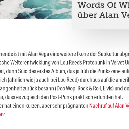
Words Of Wi
über Alan Ve
nde ist mit Alan Vega eine weitere Ikone der Subkultur abg
gische Weiterentwicklung von Lou Reeds Protopunk in Velvet
t, dann Suicides erstes Album, das ja früh die Punkszene au
sich (ähnlich wie ja auch bei Lou Reed) durchaus auf die amer
ngenheit zurück besann (Doo Wop, Rock & Roll, Elvis) und do
r, dass es zugleich den Post-Punk praktisch erfunden hat.
er hat einen kurzen, aber sehr prägnanten
Nachruf auf Alan 
en
: