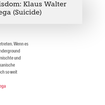
sdom: Klaus Walter
ga (Suicide)
etreten. Wenn es
 Underground
fmischte und
ikanische
ch so weit
Vega