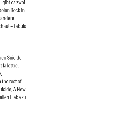
 gibt es zwei
polen Rock in
e andere
chaut – Tabula
men Suicide
la lettre,
e,
 the rest of
uicide, A New
ellen Liebe zu