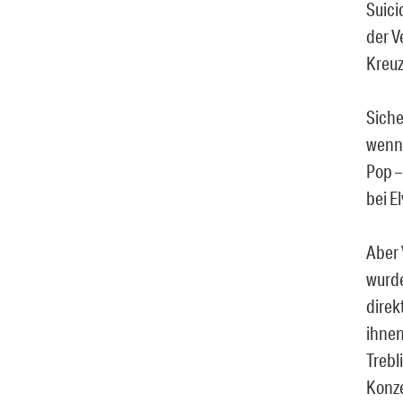
Suici
der V
Kreuz
Siche
wenn 
Pop –
bei E
Aber 
wurde
direk
ihnen
Trebl
Konze