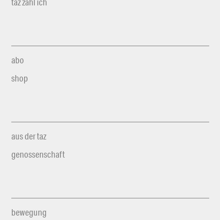
taz zahl ich
abo
shop
aus der taz
genossenschaft
bewegung