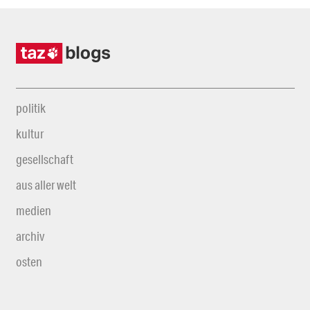
politik
kultur
gesellschaft
aus aller welt
medien
archiv
osten