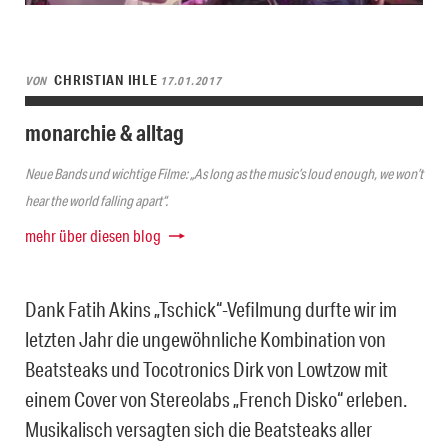
CHRISTIAN IHLE
VON
17.01.2017
monarchie & alltag
Neue Bands und wichtige Filme: „As long as the music’s loud enough, we won’t
hear the world falling apart“.
mehr über diesen blog
Dank Fatih Akins „Tschick“-Vefilmung durfte wir im
letzten Jahr die ungewöhnliche Kombination von
Beatsteaks und Tocotronics Dirk von Lowtzow mit
einem Cover von Stereolabs „French Disko“ erleben.
Musikalisch versagten sich die Beatsteaks aller