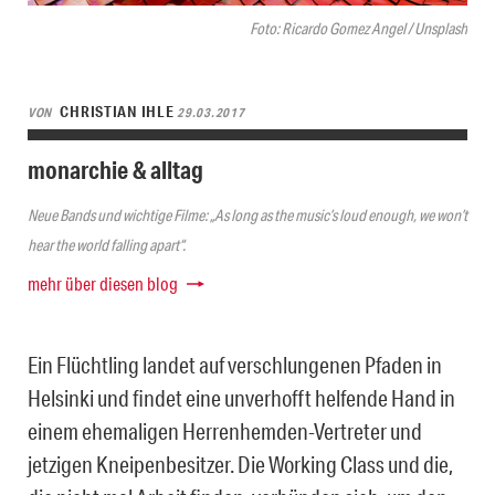
Foto: Ricardo Gomez Angel / Unsplash
CHRISTIAN IHLE
VON
29.03.2017
monarchie & alltag
Neue Bands und wichtige Filme: „As long as the music’s loud enough, we won’t
hear the world falling apart“.
mehr über diesen blog
Ein Flüchtling landet auf verschlungenen Pfaden in
Helsinki und findet eine unverhofft helfende Hand in
einem ehemaligen Herrenhemden-Vertreter und
jetzigen Kneipenbesitzer. Die Working Class und die,