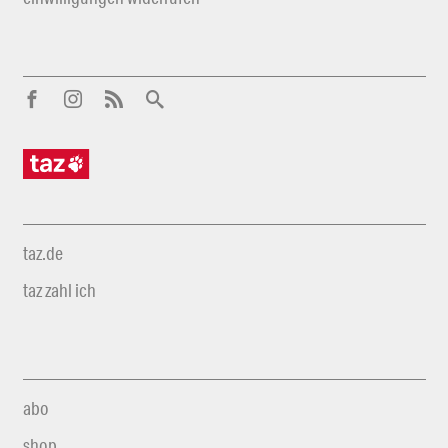
taz.de
taz zahl ich
abo
shop