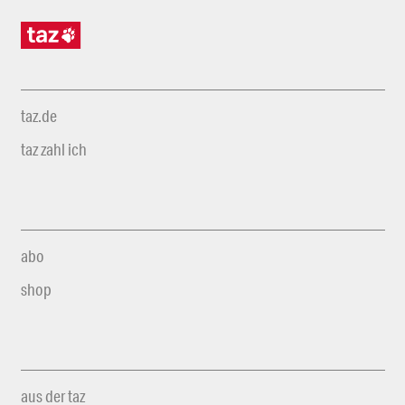
taz.de
taz zahl ich
abo
shop
aus der taz