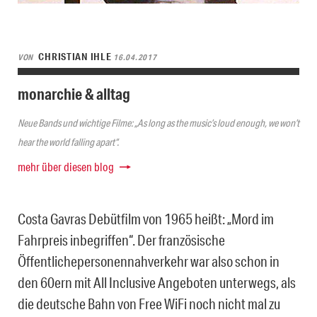
CHRISTIAN IHLE
VON
16.04.2017
monarchie & alltag
Neue Bands und wichtige Filme: „As long as the music’s loud enough, we won’t
hear the world falling apart“.
mehr über diesen blog
Costa Gavras Debütfilm von 1965 heißt: „Mord im
Fahrpreis inbegriffen“. Der französische
Öffentlichepersonennahverkehr war also schon in
den 60ern mit All Inclusive Angeboten unterwegs, als
die deutsche Bahn von Free WiFi noch nicht mal zu