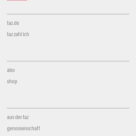
taz.de
taz zahl ich
abo
shop
aus der taz
genossenschaft