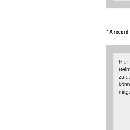
* A record
Hier
Beim
zu d
könn
mitg