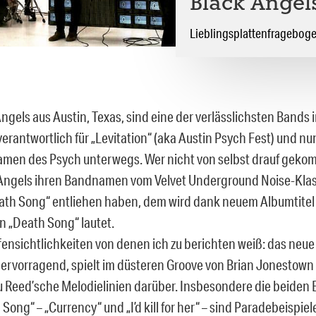
Black Angel
Lieblingsplattenfragebog
Angels aus Austin, Texas, sind eine der verlässlichsten Bands
erantwortlich für „Levitation“ (aka Austin Psych Fest) und nu
men des Psych unterwegs. Wer nicht von selbst drauf gekom
Angels ihren Bandnamen vom Velvet Underground Noise-Klass
ath Song“ entliehen haben, dem wird dank neuem Albumtitel 
n „Death Song“ lautet.
fensichtlichkeiten von denen ich zu berichten weiß: das neue
hervorragend, spielt im düsteren Groove von Brian Jonestown
u Reed’sche Melodielinien darüber. Insbesondere die beiden
Song“ – „Currency“ und „I’d kill for her“ – sind Paradebeispiel