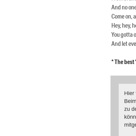
And no one
Come on, an
Hey, hey, h
You gotta 
And let ev
* The best
Hier
Beim
zu d
könn
mitg