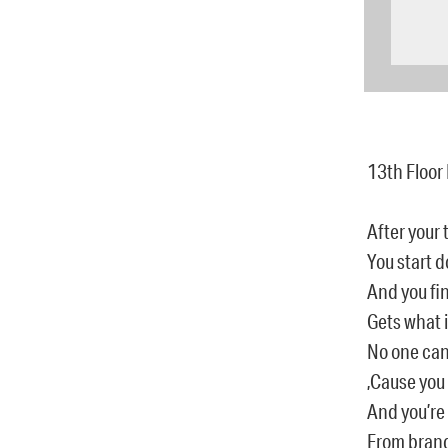
13th Floor 
After your t
You start 
And you fin
Gets what i
No one can
‚Cause you
And you’re 
From brand