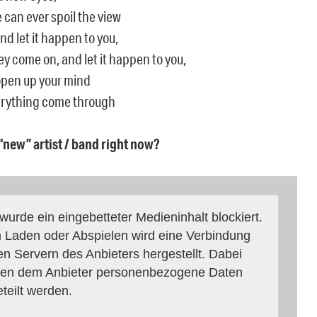
 can ever spoil the view
d let it happen to you,
ey come on, and let it happen to you,
open up your mind
erything come through
 “new” artist / band right now?
 wurde ein eingebetteter Medieninhalt blockiert.
 Laden oder Abspielen wird eine Verbindung
en Servern des Anbieters hergestellt. Dabei
en dem Anbieter personenbezogene Daten
eteilt werden.