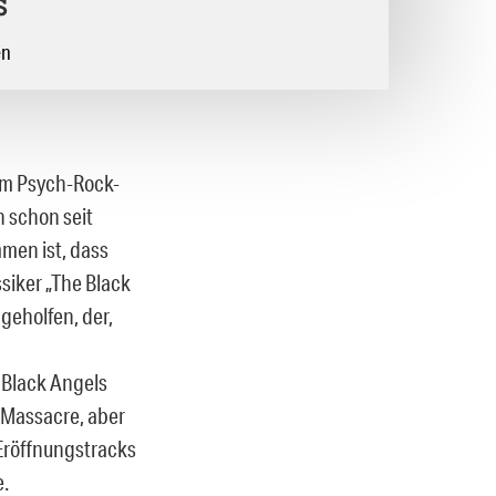
s
en
 im Psych-Rock-
n schon seit
men ist, dass
iker „The Black
geholfen, der,
 Black Angels
 Massacre, aber
 Eröffnungstracks
e.