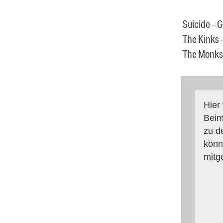
Suicide – 
The Kinks 
The Monks 
Hier
Beim
zu d
könn
mitg