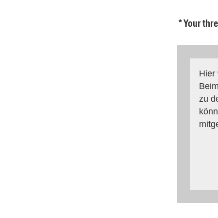
* Your thr
Hier
Beim
zu d
könn
mitg