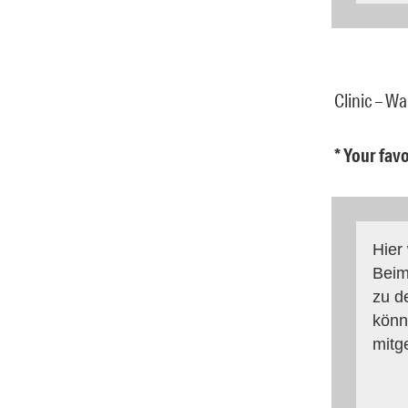
Clinic – W
* Your fav
Hier
Beim
zu d
könn
mitg