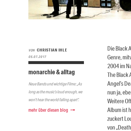
Die Black 
CHRISTIAN IHLE
VON
Genre, mitv
05.07.2017
2004 im Na
monarchie & alltag
The Black 
Angel’s De
Neue Bands und wichtige Filme: „As
nun ja, ebe
long as the music’s loud enough, we
won’t hear the world falling apart“.
Weitere Of
Album ist 
mehr über diesen blog
zuckert Lo
von „Death 