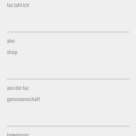
taz zahl ich
abo
shop
aus der taz
genossenschaft
bewegung