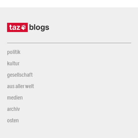
politik
kultur
gesellschaft
aus aller welt
medien
archiv
osten