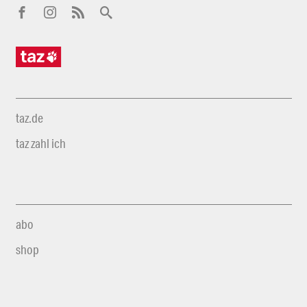
taz.de
taz zahl ich
abo
shop