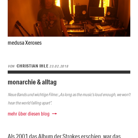
medusa Xeroxes
CHRISTIAN IHLE
VON
23.02.2018
monarchie & alltag
Neue Bands und wichtige Filme: „As long as the music’s loud enough, we won’t
hear the world falling apart“.
mehr über diesen blog
Als 2001 das Album der Strokes erschien, war das