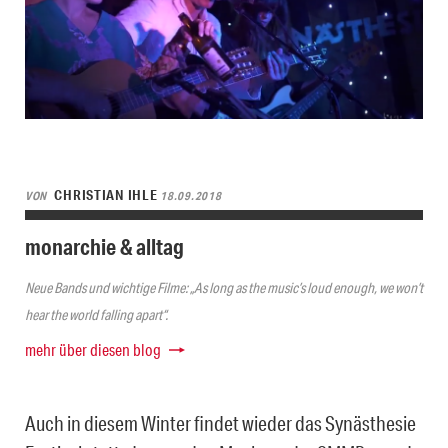
CHRISTIAN IHLE
VON
18.09.2018
monarchie & alltag
Neue Bands und wichtige Filme: „As long as the music’s loud enough, we won’t
hear the world falling apart“.
mehr über diesen blog
Auch in diesem Winter findet wieder das Synästhesie