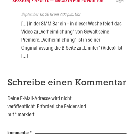
SESSION) × NEØLYD ― MAGAZIN FÜR POPKULTUR
sagt:
September 18, 2018 um 7:01 p.m. Uhr
[…] in der 8MM Bar ein – in dieser Woche feiert das
Video zu „Verheimlichung“ von Gewalt seine
Premiere. „Verheimlichung“ ist in seiner
Originalfassung die B-Seite zu „Limiter“ (Video). Ist
[…]
Schreibe einen Kommentar
Deine E-Mail-Adresse wird nicht
veröffentlicht.
Erforderliche Felder sind
mit
*
markiert
kommentar
*