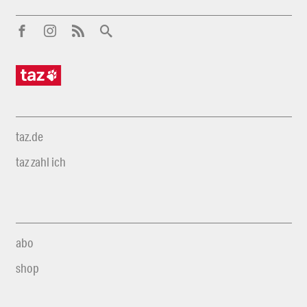
taz.de
taz zahl ich
abo
shop