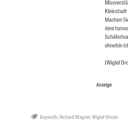
Missverstän
Kleinstadt 
Machen Sie
dem turnus
Schäferhun
ohnehin ist
(Wiglaf Dr
Anzeige
Bayreuth
,
Richard Wagner
,
Wiglaf Droste