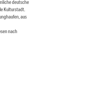
ähnliche deutsche
le Kulturstadt.
dunghaufen, aus
esen nach