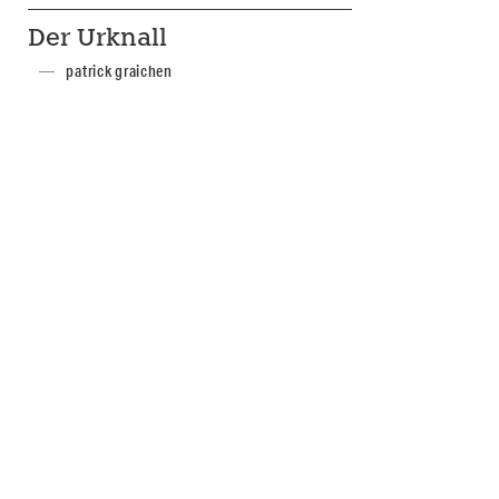
Der Urknall
patrick graichen