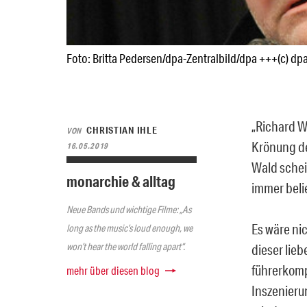
Foto: Britta Pedersen/dpa-Zentralbild/dpa +++(c) dp
„Richard W
CHRISTIAN IHLE
VON
Krönung de
16.05.2019
Wald scheiß
monarchie & alltag
immer beli
Neue Bands und wichtige Filme: „As
Es wäre nic
long as the music’s loud enough, we
won’t hear the world falling apart“.
dieser lieb
führerkomp
mehr über diesen blog
Inszenieru