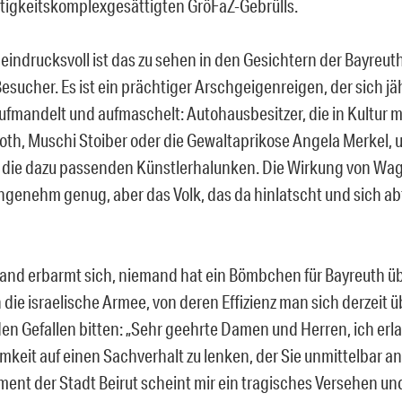
igkeitskomplexgesättigten GröFaZ-Gebrülls.
eindrucksvoll ist das zu sehen in den Gesichtern der Bayreu
esucher. Es ist ein prächtiger Arschgeigenreigen, der sich jäh
ufmandelt und aufmaschelt: Autohausbesitzer, die in Kultu
Roth, Muschi Stoiber oder die Gewaltaprikose Angela Merkel,
 die dazu passenden Künstlerhalunken. Die Wirkung von Wag
genehm genug, aber das Volk, das da hinlatscht und sich abf
nd erbarmt sich, niemand hat ein Bömbchen für Bayreuth üb
 die israelische Armee, von deren Effizienz man sich derzeit
en Gefallen bitten: „Sehr geehrte Damen und Herren, ich erla
keit auf einen Sachverhalt zu lenken, der Sie unmittelbar a
nt der Stadt Beirut scheint mir ein tragisches Versehen un