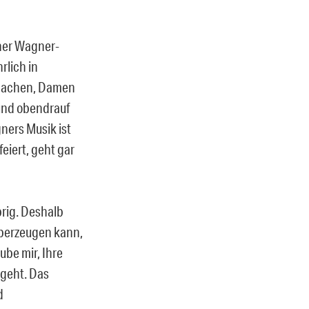
ther Wagner-
rlich in
r machen, Damen
 und obendrauf
ners Musik ist
eiert, geht gar
rig. Deshalb
 überzeugen kann,
ube mir, Ihre
ngeht. Das
d