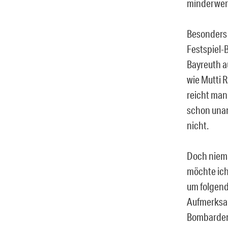
minderwert
Besonders 
Festspiel-B
Bayreuth a
wie Mutti 
reicht man
schon unan
nicht.
Doch niema
möchte ich
um folgend
Aufmerksam
Bombardeme