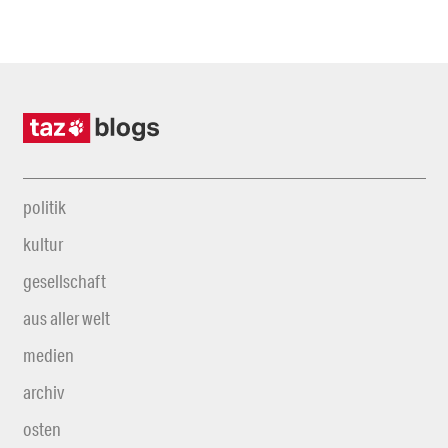
politik
kultur
gesellschaft
aus aller welt
medien
archiv
osten