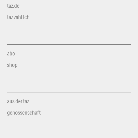
taz.de
taz zahl ich
abo
shop
aus der taz
genossenschaft