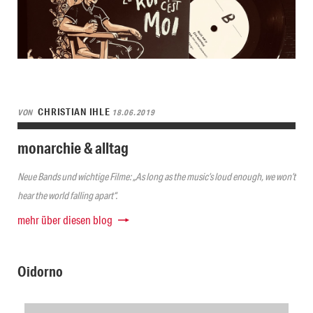
CHRISTIAN IHLE
VON
18.06.2019
monarchie & alltag
Neue Bands und wichtige Filme: „As long as the music’s loud enough, we won’t
hear the world falling apart“.
mehr über diesen blog
Oidorno