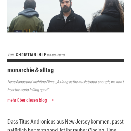
CHRISTIAN IHLE
VON
03.09.2019
monarchie & alltag
Neue Bands und wichtige Filme: „As long as the music’s loud enough, we won’t
hear the world falling apart“.
mehr über diesen blog
Dass Titus Andronicus aus New Jersey kommen, passt
natürlich hervorragend, ist ihr rauher Closing-Time-