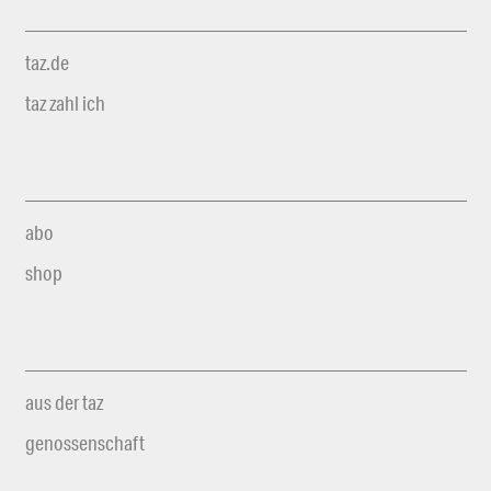
taz.de
taz zahl ich
abo
shop
aus der taz
genossenschaft