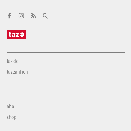
taz.de
taz zahl ich
abo
shop