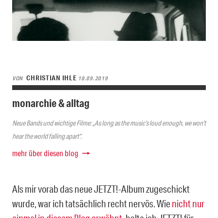
CHRISTIAN IHLE
VON
18.09.2019
monarchie & alltag
Neue Bands und wichtige Filme: „As long as the music’s loud enough, we won’t
hear the world falling apart“.
mehr über diesen blog
Als mir vorab das neue JETZT!-Album zugeschickt
wurde, war ich tatsächlich recht nervös. Wie
nicht nur