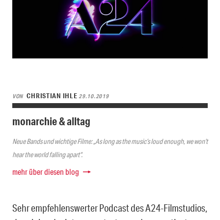
CHRISTIAN IHLE
VON
29.10.2019
monarchie & alltag
Neue Bands und wichtige Filme: „As long as the music’s loud enough, we won’t
hear the world falling apart“.
mehr über diesen blog
Sehr empfehlenswerter Podcast des A24-Filmstudios,