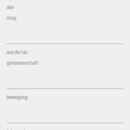
abo
shop
aus der taz
genossenschaft
bewegung