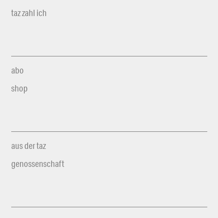
taz zahl ich
abo
shop
aus der taz
genossenschaft