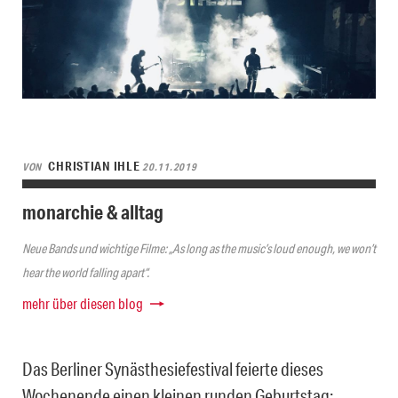
CHRISTIAN IHLE
VON
20.11.2019
monarchie & alltag
Neue Bands und wichtige Filme: „As long as the music’s loud enough, we won’t
hear the world falling apart“.
mehr über diesen blog
Das Berliner Synästhesiefestival feierte dieses
Wochenende einen kleinen runden Geburtstag: