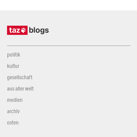
politik
kultur
gesellschaft
aus aller welt
medien
archiv
osten