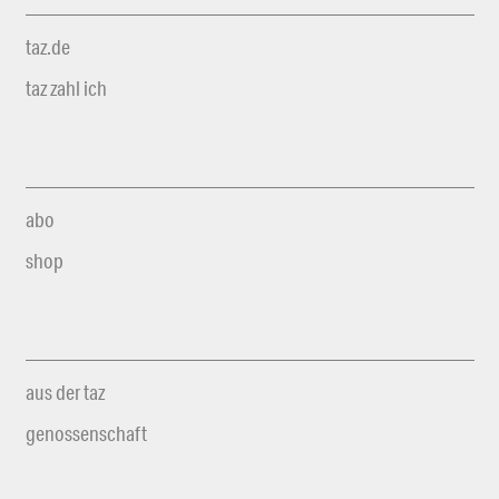
taz.de
taz zahl ich
abo
shop
aus der taz
genossenschaft