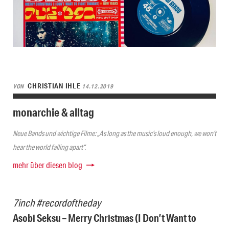
CHRISTIAN IHLE
VON
14.12.2019
monarchie & alltag
Neue Bands und wichtige Filme: „As long as the music’s loud enough, we won’t
hear the world falling apart“.
mehr über diesen blog
7inch #recordoftheday
Asobi Seksu – Merry Christmas (I Don’t Want to