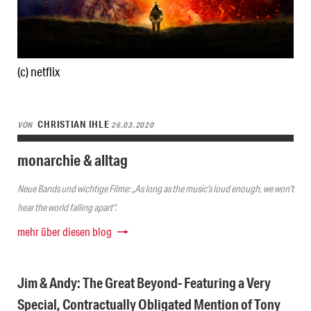
(c) netflix
CHRISTIAN IHLE
VON
26.03.2020
monarchie & alltag
Neue Bands und wichtige Filme: „As long as the music’s loud enough, we won’t
hear the world falling apart“.
mehr über diesen blog
Jim & Andy: The Great Beyond- Featuring a Very
Special, Contractually Obligated Mention of Tony