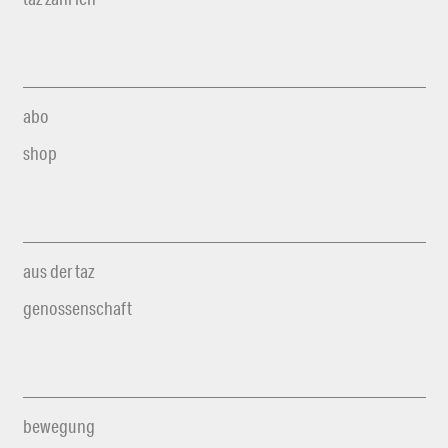
abo
shop
aus der taz
genossenschaft
bewegung