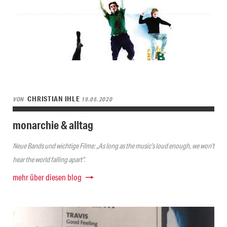
CHRISTIAN IHLE
VON
19.05.2020
monarchie & alltag
Neue Bands und wichtige Filme: „As long as the music’s loud enough, we won’t
hear the world falling apart“.
mehr über diesen blog