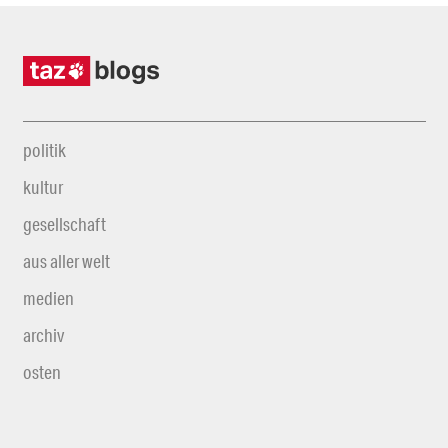
politik
kultur
gesellschaft
aus aller welt
medien
archiv
osten