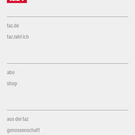
taz.de
taz zahl ich
abo
shop
aus der taz
genossenschaft