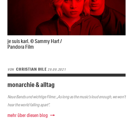
je suis karl. © Sammy Hart /
Pandora Film
CHRISTIAN IHLE
VON
29.09.2021
monarchie & alltag
Neue Bands und wichtige Filme: „As long as the music’s loud enough, we won’t
hear the world falling apart“.
mehr über diesen blog