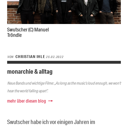
Swutscher (C) Manuel
Tröndle
CHRISTIAN IHLE
VON
25.02.2022
monarchie & alltag
Neue Bands und wichtige Filme: „As long as the music’s loud enough, we won’t
hear the world falling apart“.
mehr über diesen blog
Swutscher habe ich vor einigen Jahren im