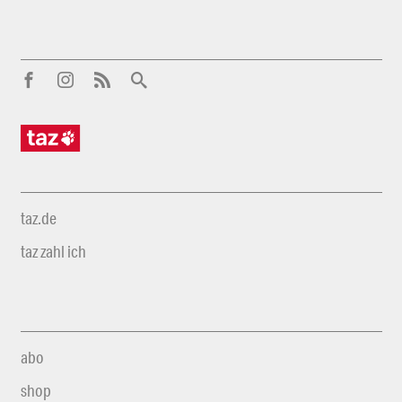
taz.de
taz zahl ich
abo
shop