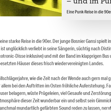
– und im Pu
Eine Punk-Reise in die 90
 eine starke Reise in die 90er. Der junge Bosnier Gansi spielt i
ist unglücklich verliebt in seine Sängerin, süchtig nach Dist
otronic-Disse inklusive) und mit der Band im klapprigen Bus 
esetzten Häuser dieses frisch wiedervereinigten Landes.
llschlägerjahre, wie die Zeit nach der Wende auch gern mal 
 allem bei den Auftritten im Osten fröhliche Auferstehung. Fa
ser belagern, wüste Prügeleien, viel Gesaufe und Zerstörunge
Atmosphäre dieser Zeit wunderbar ein und selbst sein Gimmick
anchmal mundartlich gefärbten Sound reden zu lassen, nervt 