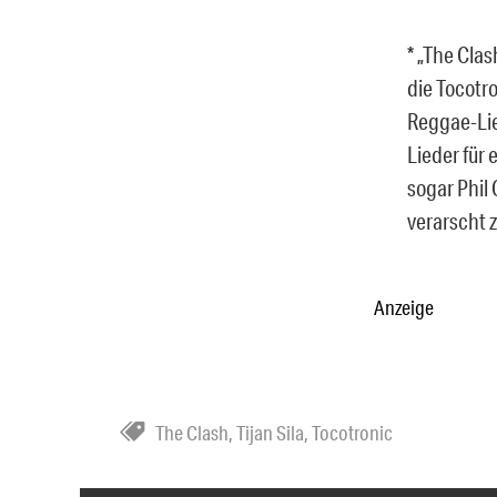
* „The Cla
die Tocotro
Reggae-Lie
Lieder für
sogar Phil 
verarscht 
Anzeige
The Clash
,
Tijan Sila
,
Tocotronic