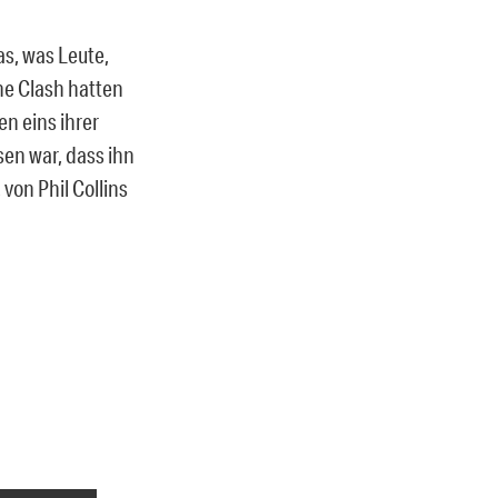
as, was Leute,
The Clash hatten
n eins ihrer
en war, dass ihn
von Phil Collins