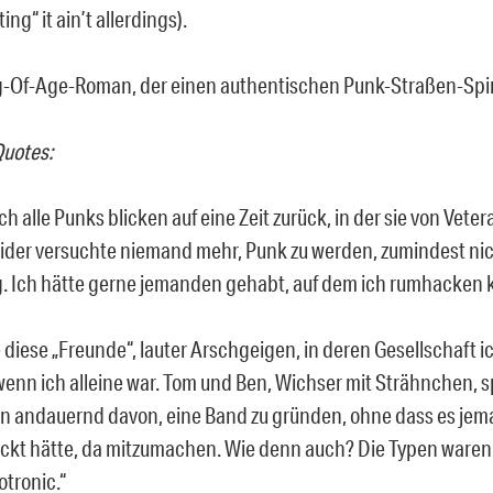
ing“ it ain’t allerdings).
-Of-Age-Roman, der einen authentischen Punk-Straßen-Spir
Quotes:
ich alle Punks blicken auf eine Zeit zurück, in der sie von Ve
ider versuchte niemand mehr, Punk zu werden, zumindest nic
. Ich hätte gerne jemanden gehabt, auf dem ich rumhacken 
e diese „Freunde“, lauter Arschgeigen, in deren Gesellschaft 
 wenn ich alleine war. Tom und Ben, Wichser mit Strähnchen, s
n andauernd davon, eine Band zu gründen, ohne dass es je
eckt hätte, da mitzumachen. Wie denn auch? Die Typen waren n
otronic.“