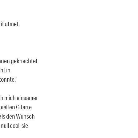
it atmet.
teranen geknechtet
ht in
konnte.“
ich mich einsamer
pielten Gitarre
mals den Wunsch
ull cool, sie