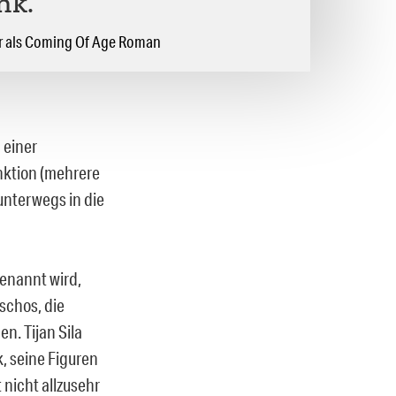
nk.
er als Coming Of Age Roman
n einer
inktion (mehrere
unterwegs in die
genannt wird,
schos, die
n. Tijan Sila
, seine Figuren
nicht allzusehr