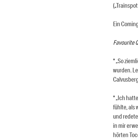
(„Trainspott
Ein Coming
Favourite 
* „So zieml
wurden. Le
Calvusberg
* „Ich hatt
fühlte, als
und redete
in mir erw
hörten Toc