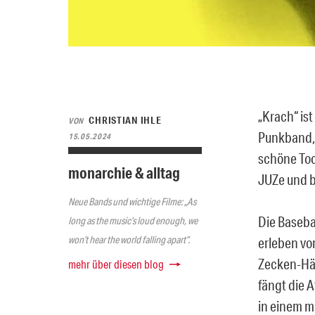
„Krach“ ist
CHRISTIAN IHLE
VON
Punkband, 
15.05.2024
schöne Toc
monarchie & alltag
JUZe und b
Neue Bands und wichtige Filme: „As
Die Baseba
long as the music’s loud enough, we
won’t hear the world falling apart“.
erleben vor
Zecken-Häu
mehr über diesen blog
fängt die 
in einem m