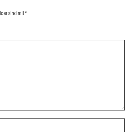
lder sind mit
*