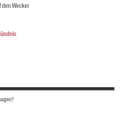
f den Wecker
Bündnis
 sagen?