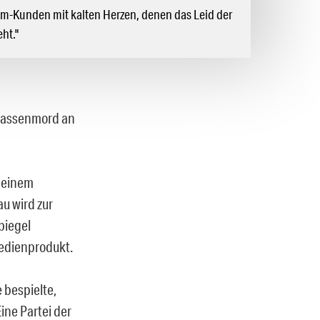
um-Kunden mit kalten Herzen, denen das Leid der
ht."
m Massenmord an
n einem
u wird zur
piegel
Medienprodukt.
e bespielte,
ine Partei der