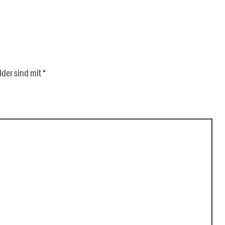
lder sind mit
*