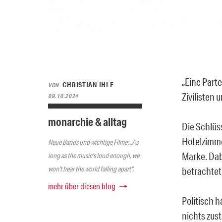
„Eine Part
CHRISTIAN IHLE
VON
Zivilisten 
09.10.2024
monarchie & alltag
Die Schlüs
Hotelzimme
Neue Bands und wichtige Filme: „As
Marke. Dabe
long as the music’s loud enough, we
won’t hear the world falling apart“.
betrachtet.
mehr über diesen blog
Politisch h
nichts zus