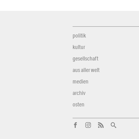
politik
kultur
gesellschaft
aus aller welt
medien
archiv
osten