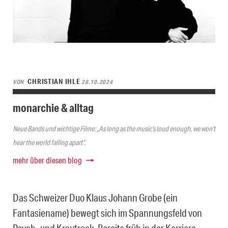
CHRISTIAN IHLE
VON
28.10.2024
monarchie & alltag
Neue Bands und wichtige Filme: „As long as the music’s loud enough, we won’t
hear the world falling apart“.
mehr über diesen blog
Das Schweizer Duo Klaus Johann Grobe (ein
Fantasiename) bewegt sich im Spannungsfeld von