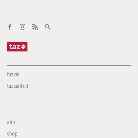
taz.de
taz zahl ich
abo
shop