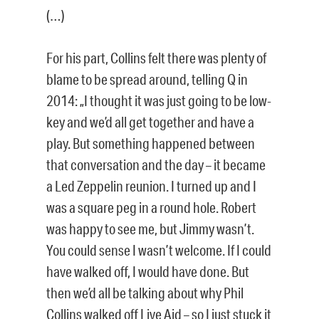
(…)
For his part, Collins felt there was plenty of
blame to be spread around, telling Q in
2014: „I thought it was just going to be low-
key and we’d all get together and have a
play. But something happened between
that conversation and the day – it became
a Led Zeppelin reunion. I turned up and I
was a square peg in a round hole. Robert
was happy to see me, but Jimmy wasn’t.
You could sense I wasn’t welcome. If I could
have walked off, I would have done. But
then we’d all be talking about why Phil
Collins walked off Live Aid – so I just stuck it