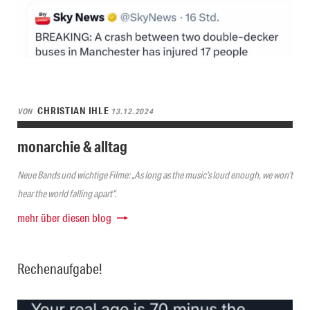
CHRISTIAN IHLE
VON
13.12.2024
monarchie & alltag
Neue Bands und wichtige Filme: „As long as the music’s loud enough, we won’t
hear the world falling apart“.
mehr über diesen blog
Rechenaufgabe!