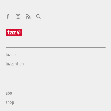
taz.de
taz zahl ich
abo
shop