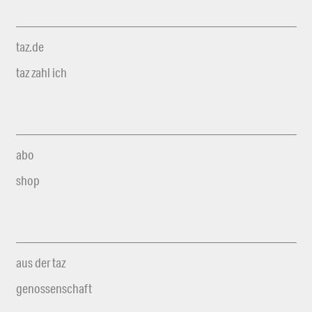
taz.de
taz zahl ich
abo
shop
aus der taz
genossenschaft