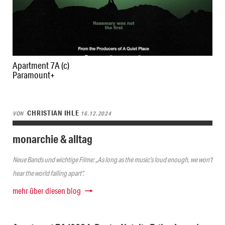
Apartment 7A (c)
Paramount+
CHRISTIAN IHLE
VON
16.12.2024
monarchie & alltag
Neue Bands und wichtige Filme: „As long as the music’s loud enough, we won’t
hear the world falling apart“.
mehr über diesen blog