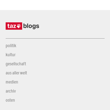
politik
kultur
gesellschaft
aus aller welt
medien
archiv
osten