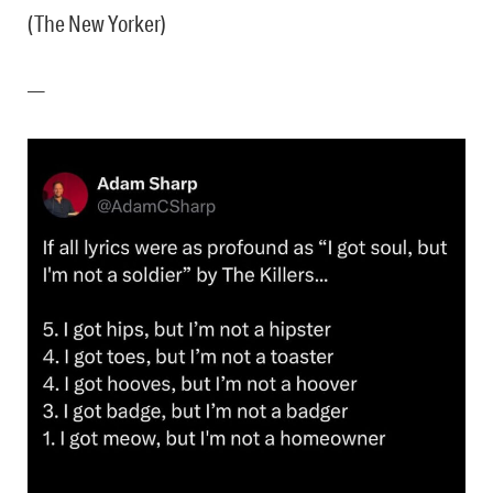
(The New Yorker)
—