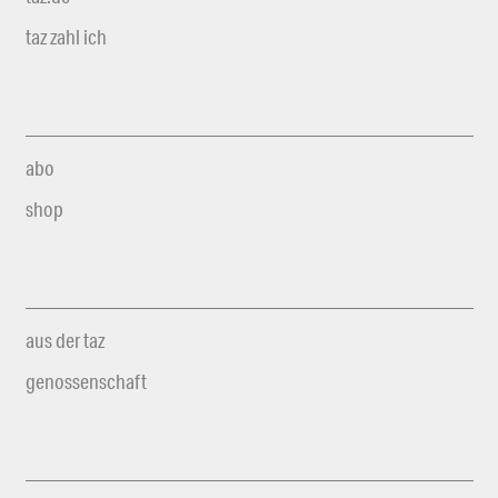
taz zahl ich
abo
shop
aus der taz
genossenschaft