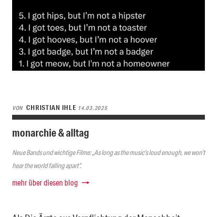
CHRISTIAN IHLE
VON
14.03.2025
monarchie & alltag
Neue Bands und wichtige Filme: „As long as the music’s loud enough, we won’t
hear the world falling apart“.
mehr über diesen blog