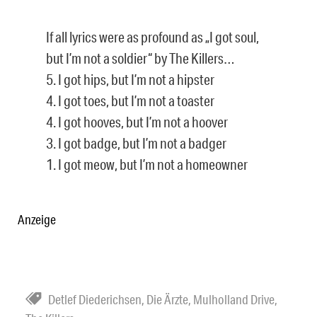
If all lyrics were as profound as „I got soul,
but I’m not a soldier“ by The Killers…
5. I got hips, but I’m not a hipster
4. I got toes, but I’m not a toaster
4. I got hooves, but I’m not a hoover
3. I got badge, but I’m not a badger
1. I got meow, but I’m not a homeowner
Anzeige
Detlef Diederichsen
,
Die Ärzte
,
Mulholland Drive
,