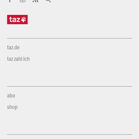
taz.de
taz zahl ich
abo
shop