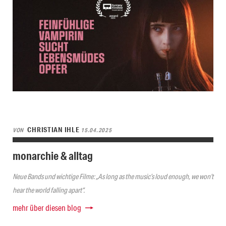
CHRISTIAN IHLE
VON
15.04.2025
monarchie & alltag
Neue Bands und wichtige Filme: „As long as the music’s loud enough, we won’t
hear the world falling apart“.
mehr über diesen blog