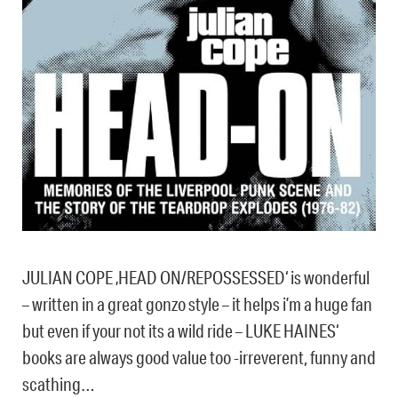
JULIAN COPE ‚HEAD ON/REPOSSESSED‘ is wonderful
– written in a great gonzo style – it helps i’m a huge fan
but even if your not its a wild ride – LUKE HAINES‘
books are always good value too -irreverent, funny and
scathing…