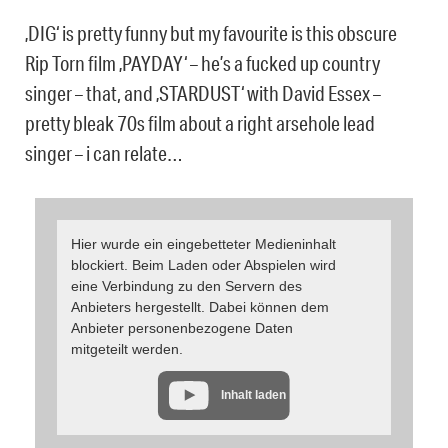
‚DIG‘ is pretty funny but my favourite is this obscure
Rip Torn film ‚PAYDAY‘ – he’s a fucked up country
singer – that, and ‚STARDUST‘ with David Essex –
pretty bleak 70s film about a right arsehole lead
singer – i can relate…
Hier wurde ein eingebetteter Medieninhalt
blockiert. Beim Laden oder Abspielen wird
eine Verbindung zu den Servern des
Anbieters hergestellt. Dabei können dem
Anbieter personenbezogene Daten
mitgeteilt werden.
Inhalt laden