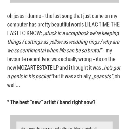
oh jesus i dunno – the last song that just came on my
computer has pretty beautiful words LILAC TIME-THE
LAST TO KNOW:
„stuck in a scrapbook we’re keeping
things / cuttings as yellow as wedding rings / why are
we so sentimental when life can be so brutal“
– my
favourite recent lyric was actually wrong – its on the
new MOZART ESTATE LP and i thought it was
„he’s got
a penis in his pocket“
but it was actually
„peanuts“
, oh
well…
* The best “new” artist / band right now?
Hier wurde ein eingebetteter Medieninhalt