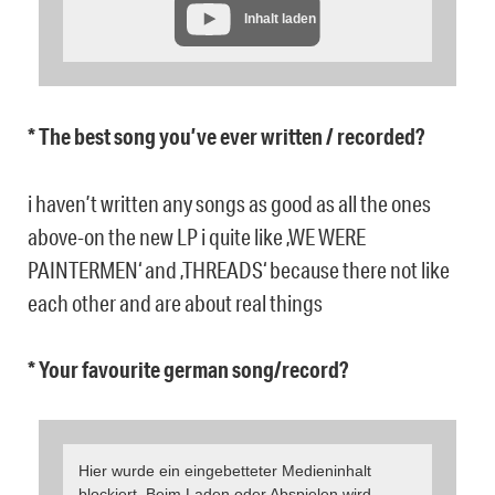
Inhalt laden
* The best song you’ve ever written / recorded?
i haven’t written any songs as good as all the ones
above-on the new LP i quite like ‚WE WERE
PAINTERMEN‘ and ‚THREADS‘ because there not like
each other and are about real things
* Your favourite german song/record?
Hier wurde ein eingebetteter Medieninhalt
blockiert. Beim Laden oder Abspielen wird