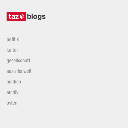
politik
kultur
gesellschaft
aus aller welt
medien
archiv
osten