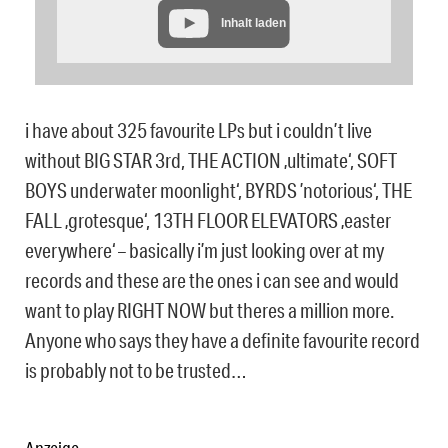
Inhalt laden
i have about 325 favourite LPs but i couldn’t live
without BIG STAR 3rd, THE ACTION ‚ultimate‘, SOFT
BOYS underwater moonlight‘, BYRDS ’notorious‘, THE
FALL ‚grotesque‘, 13TH FLOOR ELEVATORS ‚easter
everywhere‘ – basically i’m just looking over at my
records and these are the ones i can see and would
want to play RIGHT NOW but theres a million more.
Anyone who says they have a definite favourite record
is probably not to be trusted…