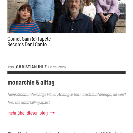
Comet Gain (c) Tapete
Records Dani Canto
CHRISTIAN IHLE
VON
12.05.2025
monarchie & alltag
Neue Bands und wichtige Filme: „As long as the music’s loud enough, we won’t
hear the world falling apart“.
mehr über diesen blog