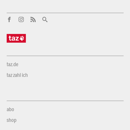
taz.de
taz zahl ich
abo
shop