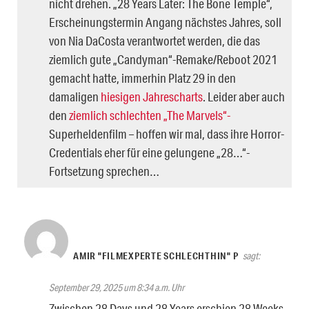
nicht drehen. „28 Years Later: The Bone Temple“,
Erscheinungstermin Angang nächstes Jahres, soll
von Nia DaCosta verantwortet werden, die das
ziemlich gute „Candyman“-Remake/Reboot 2021
gemacht hatte, immerhin Platz 29 in den
damaligen
hiesigen Jahrescharts
. Leider aber auch
den
ziemlich schlechten „The Marvels“-
Superheldenfilm – hoffen wir mal, dass ihre Horror-
Credentials eher für eine gelungene „28…“-
Fortsetzung sprechen…
AMIR "FILMEXPERTE SCHLECHTHIN" P
sagt:
September 29, 2025 um 8:34 a.m. Uhr
Zwischen 28 Days und 28 Years erschien 28 Weeks