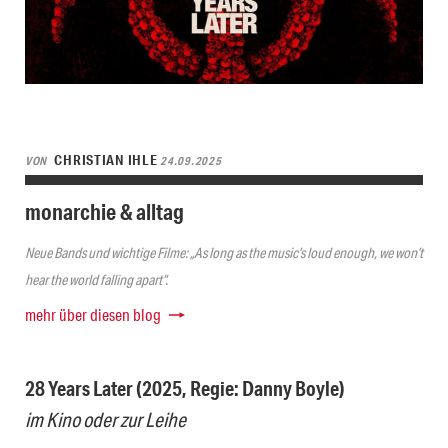
CHRISTIAN IHLE
VON
24.09.2025
monarchie & alltag
Neue Bands und wichtige Filme: „As long as the music’s loud enough, we won’t
hear the world falling apart“.
mehr über diesen blog
28 Years Later (2025, Regie: Danny Boyle)
im Kino oder zur Leihe