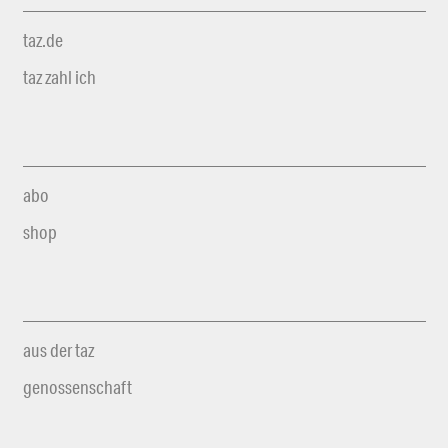
taz.de
taz zahl ich
abo
shop
aus der taz
genossenschaft