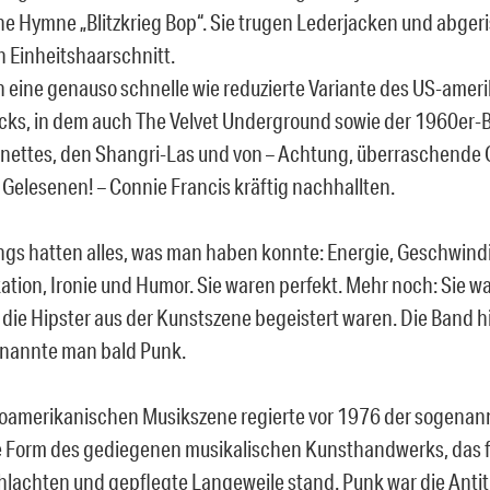
rühe Hymne „Blitzkrieg Bop“. Sie trugen Lederjacken und abge
n Einheitshaarschnitt.
en eine genauso schnelle wie reduzierte Variante des US-ame
cks, in dem auch The Velvet Underground sowie der 1960er
nettes, den Shangri-Las und von – Achtung, überraschende
 Gelesenen! – Connie Francis kräftig nachhallten.
ungs hatten alles, was man haben konnte: Energie, Geschwindi
kation, Ironie und Humor. Sie waren perfekt. Mehr noch: Sie w
 die Hipster aus der Kunstszene begeistert waren. Die Band 
 nannte man bald Punk.
loamerikanischen Musikszene regierte vor 1976 der sogenan
e Form des gediegenen musikalischen Kunsthandwerks, das f
hlachten und gepflegte Langeweile stand. Punk war die Anti