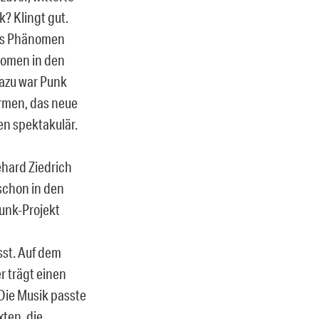
? Klingt gut.
 das Phänomen
nomen in den
dazu war Punk
irmen, das neue
en spektakulär.
hard Ziedrich
 schon in den
unk-Projekt
st. Auf dem
r trägt einen
 Die Musik passte
xten, die