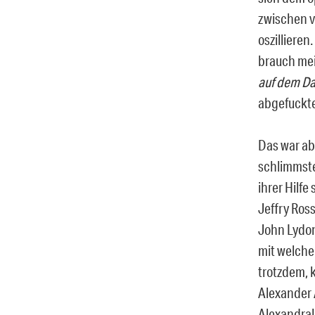
zwischen v
oszillieren.
brauch mei
auf dem Dam
abgefuckte
Das war ab
schlimmste
ihrer Hilfe
Jeffry Ros
John Lydon
mit welche
trotzdem, 
Alexander 
Alexandra! 