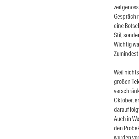
zeitgenöss
Gespräch m
eine Botsch
Stil, sond
Wichtig wa
Zumindest 
Weil nichts
großen Tei
verschränk
Oktober, e
darauf folg
Auch in We
den Probek
wurden von 