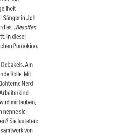
eilheit
er Sänger in „Ich
rd es.
„Besoffen
tt. In dieser
lichen Pornokino.
s-Debakels. Am
de Rolle. Mit
chüchterne Nerd
Arbeiterkind
ird mir lauben,
h nenne sie
en? Sie lauteten:
Gesamtwerk von