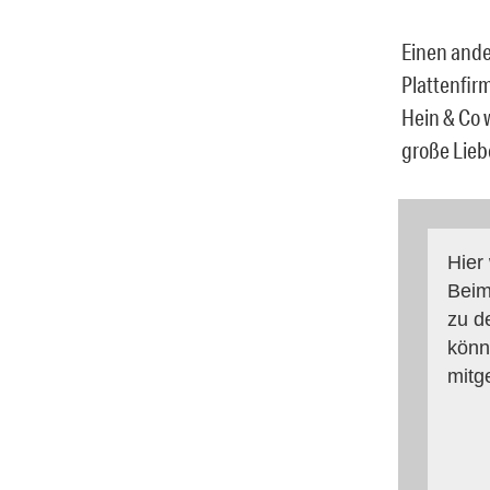
Einen ande
Plattenfir
Hein & Co 
große Lieb
Hier
Beim
zu d
könn
mitg