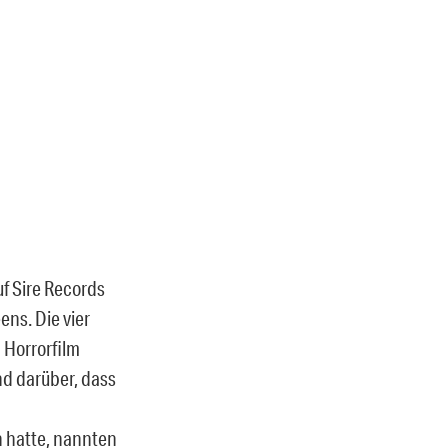
uf Sire Records
ns. Die vier
 Horrorfilm
d darüber, dass
n hatte, nannten