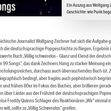
Ein Auszug aus Wolfgang 
Geschichte: wie Punk bega
eichische Journalist Wolfgang Zechner hat sich die Aufgabe ge
h die deutschsprachige Popgeschichte zu fliegen. Ergebnis i
werte Buch „Völlig schwerelos – Glanz und Elend der deuts
n 99 Songs“, das dank Zechners Hang zu starker Meinung ei
chslungsreiches, durchaus auch überraschendes Buch ist. Z
 biographisch bedingt, aber fraglos auch pophistorisch begrün
r und frühen 80er im Fokus des Buches, aber brillieren gerad
n über Lieder aus der Frühzeit der deutschsprachigen Popmu
eise Freddy Quinns Schlager des Reaktionären „Wir“ einmal m
 will, sollte zu „Völlig Schwerelos“ greifen.