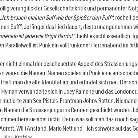
öllig verunglückter Gesellschaftskritik und permanenter Notg
„Ich brauch meinen Suff wie der Spießer den Puff“
, röchelt d
nen Suff“. Je länger das Lied dauert, desto unangenehmer wi
enklo ist jede wie Brigit Bardot“
, heißt es schlussendlich. Igi
n Parallelwelt ist Punk ein volltrunkener Herrenabend im ört
er nicht einmal der bescheuertste Aspekt des Strassenjung
n waren die Namen. Namen spielen im Punk eine entscheiden
 streift man die alte Identität ab und erfindet sich neu. Der s
s Hyman verwandelte sich in Joey Ramone und das Londoner 
 mutierte zum Sex-Pistols-Frontman Johny Rotten. Niemand w
n Namen die Strassenjungs ins Rennen geschickt wurden. Ic
kommentiere sie aber nicht. Denn was soll man dazu noch sag
Adrett, Willi Anstand, Mario Nett und – ich schwöre auf das 
– Karl Kraftlos.