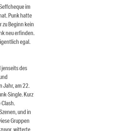
 Seffcheque im
hat. Punk hatte
r zu Beginn kein
nk neu erfinden.
gentlich egal.
 jenseits des
 und
n Jahr, am 22.
unk-Single. Kurz
 Clash.
Szenen, und in
Diese Gruppen
zuvor, witterte