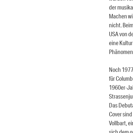
der musika
Machen wir
nicht. Bei
USA von de
eine Kultu
Phänomen z
Noch 1977 
für Columbi
1960er-Jah
Strassenju
Das Debuta
Cover sind 
Vollbart, 
sich dem o