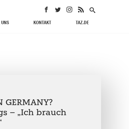
 UNS
KONTAKT
TAZ.DE
N GERMANY?
gs – „Ich brauch
“