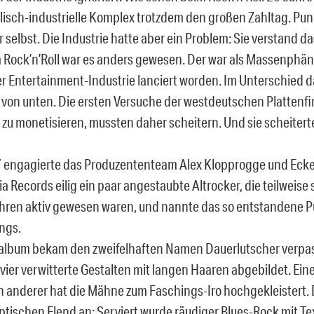
lisch-industrielle Komplex trotzdem den großen Zahltag. Punk
 selbst. Die Industrie hatte aber ein Problem: Sie verstand
m Rock’n’Roll war es anders gewesen. Der war als Massenphä
r Entertainment-Industrie lanciert worden. Im Unterschied 
r von unten. Die ersten Versuche der westdeutschen Plattenf
u monetisieren, mussten daher scheitern. Und sie scheitert
engagierte das Produzententeam Alex Klopprogge und Ecke
a Records eilig ein paar angestaubte Altrocker, die teilweise
ren aktiv gewesen waren, und nannte das so entstandene P
ngs.
lbum bekam den zweifelhaften Namen Dauerlutscher verpas
vier verwitterte Gestalten mit langen Haaren abgebildet. Eine
ein anderer hat die Mähne zum Faschings-Iro hochgekleistert.
ptischen Elend an: Serviert wurde räudiger Blues-Rock mit Te