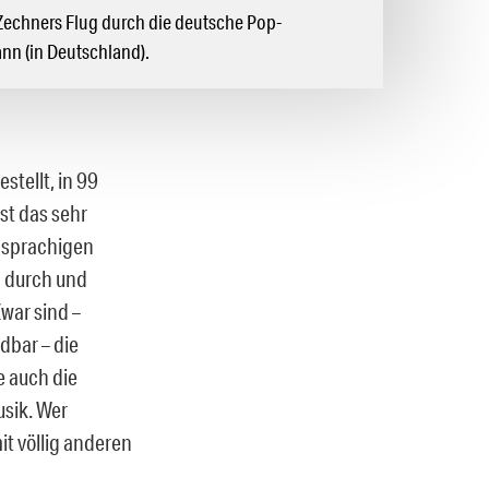
Zechners Flug durch die deutsche Pop-
nn (in Deutschland).
stellt, in 99
st das sehr
chsprachigen
n durch und
war sind –
dbar – die
e auch die
sik. Wer
it völlig anderen