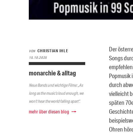
Der österr
CHRISTIAN IHLE
VON
Songs durc
15.10.2025
empfehlens
monarchie & alltag
Popmusik i
durch abwe
Neue Bands und wichtige Filme: „As
vielleicht
long as the music’s loud enough, we
won’t hear the world falling apart“.
späten 70e
Geschichte
mehr über diesen blog
beispielsw
Ohren hören