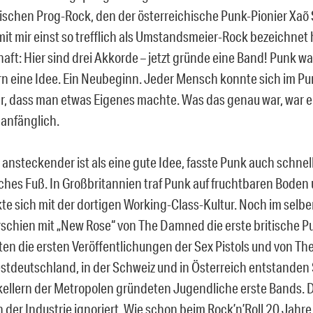
ischen Prog-Rock, den der österreichische Punk-Pionier Xaõ
it mir einst so trefflich als Umstandsmeier-Rock bezeichnet 
aft: Hier sind drei Akkorde – jetzt gründe eine Band! Punk wa
ern eine Idee. Ein Neubeginn. Jeder Mensch konnte sich im Pu
r, dass man etwas Eigenes machte. Was das genau war, war ei
anfänglich.
 ansteckender ist als eine gute Idee, fasste Punk auch schnell
ches Fuß. In Großbritannien traf Punk auf fruchtbaren Boden
te sich mit der dortigen Working-Class-Kultur. Noch im selbe
rschien mit „New Rose“ von The Damned die erste britische P
ten die ersten Veröffentlichungen der Sex Pistols und von The
stdeutschland, in der Schweiz und in Österreich entstanden 
ellern der Metropolen gründeten Jugendliche erste Bands. 
der Industrie ignoriert. Wie schon beim Rock’n’Roll 20 Jahre 