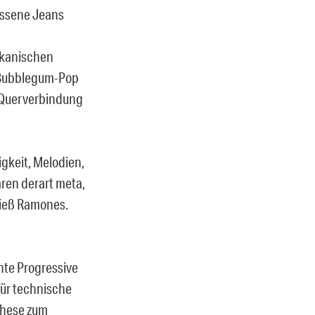
rissene Jeans
rikanischen
-Bubblegum-Pop
 Querverbindung
gkeit, Melodien,
aren derart meta,
hieß Ramones.
nte Progressive
ür technische
these zum