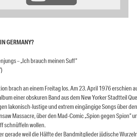
IN GERMANY?
enjungs – „Ich brauch meinen Suff“
)
tion brach an einem Freitag los. Am 23. April 1976 erschien a
lbum einer obskuren Band aus dem New Yorker Stadtteil Quee
en lakonisch-lustige und extrem eingängige Songs über den
nsaw Massacre, über den Mad-Comic „Spion gegen Spion“ un
ff schnüffeln wollen.
r gerade weil die Hälfte der Bandmitglieder jüdische Wurzel