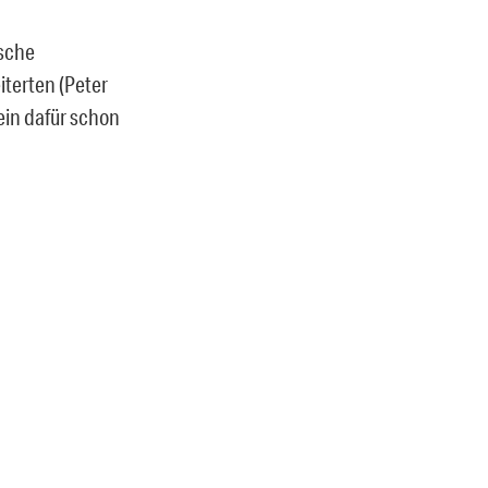
tsche
terten (Peter
ein dafür schon