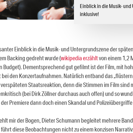
Einblick in die Musik- un
inklusive!
ssanter Einblick in die Musik- und Untergrundszene der späte
llem Backing gedreht wurde (
wikipedia erzählt
von einem 1,2 M
 Budget). Dementsprechend gut gefilmt ist der Film, mit hoh
t bei den Konzertaufnahmen. Natürlich entband das „flüster
r verspäteten Staatsreaktion, denn die Stimmen im Film sind
emkritisch (bei Dirk Zöllner durchaus auch offen) und so wunde
i der Premiere dann doch einen Skandal und Polizeiübergriffe
 fehlt mir der Bogen, Dieter Schumann begleitet mehrere Ban
 führt diese Beobachtungen nicht zu einem konzisen Narrativ.