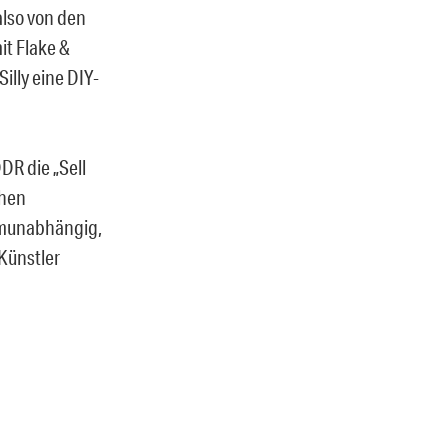
lso von den
it Flake &
illy eine DIY-
DR die „Sell
chen
temunabhängig,
Künstler