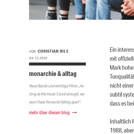
Ein intere
CHRISTIAN IHLE
VON
mit offizie
04.12.2025
Mark hohen
monarchie & alltag
Tonqualitä
nicht eine
Neue Bands und wichtige Filme: „As
subtil syst
long as the music’s loud enough, we
won’t hear the world falling apart“.
dass es be
mehr über diesen blog
Inhaltlich
1988, aber