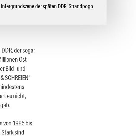
d Untergrundszene der späten DDR, Strandpogo
n DDR, der sogar
illionen Ost-
er Bild- und
n & SCHREIEN“
 mindestens
rt es nicht,
 gab.
ds von 1985 bis
 Stark sind