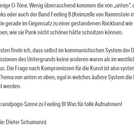
nige O-Töne. Wenig überraschend kommen die von „unten“, a
ks oder auch der Band Feeling B (Keimzelle von Rammstein m
die gerade im Gegensatz zu einer gestandenen Rockband wie S
eben, wie sie Punk nicht schöner hätte schnitzen können.
sten finde ich, dass selbst im kommunistischen System der D
ssionen des Untergrunds keine anderen waren als im westli
us. Die Frage nach Kompromissen für die Kunst ist also sys
Thema von unten vs oben, egal in welches äußere System die 
t werden.
trandpogo-Szene zu Feeling B! Was für tolle Aufnahmen!
ie: Dieter Schumann)