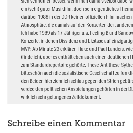
sich vermutlich besser, wenn man damals selbst dabei war
ein (sehr) guter Musikfilm, doch sein eigentliches Thema
darüber 1988 in der DDR keinen offiziellen Film machen
Atmosphäre, die damals auf den Konzerten der „anderen
Ich habe 1989 als 17-Jähriger u.a. Feeling B und Sando
Konzerte, in denen Dissidenz und Ekstase auf einzigar
MVP: Ab Minute 23 erklären Flake und Paul Landers, wie b
(finde ich), aber es enthält eben auch einen deutlichen 
zum Standardrepertoire gehörte. These-Antithese-Sythe
bitteschön auch die sozialistische Gesellschaft zu funk
den Beiden hier ziemlich schlau gegen den Strich gebürste
verdeckten politischen Anspielungen gehörten in der DDR
wirklich sehr gelungenes Zeitdokument.
Schreibe einen Kommentar