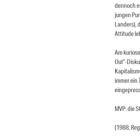
dennoch ei
jungen Pun
Landers), 
Attitude l
Am kuriose
Out“-Disku
Kapitalism
immer ein 
eingepress
MVP: die S
(1988, Reg