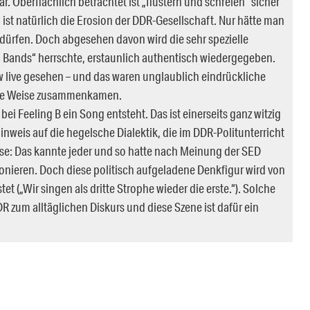
. Oberflächlich betrachtet ist „flüstern und schreien“ sicher
 ist natürlich die Erosion der DDR-Gesellschaft. Nur hätte man
 dürfen. Doch abgesehen davon wird die sehr spezielle
 Bands“ herrschte, erstaunlich authentisch wiedergegeben.
w live gesehen – und das waren unglaublich eindrückliche
tige Weise zusammenkamen.
ei Feeling B ein Song entsteht. Das ist einerseits ganz witzig
Hinweis auf die hegelsche Dialektik, die im DDR-Politunterricht
se: Das kannte jeder und so hatte nach Meinung der SED
tionieren. Doch diese politisch aufgeladene Denkfigur wird von
t („Wir singen als dritte Strophe wieder die erste.“). Solche
 zum alltäglichen Diskurs und diese Szene ist dafür ein