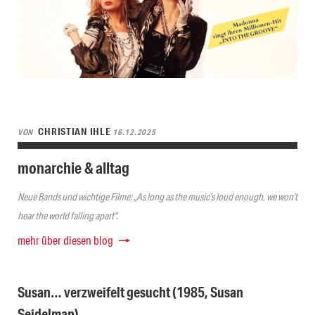
CHRISTIAN IHLE
VON
16.12.2025
monarchie & alltag
Neue Bands und wichtige Filme: „As long as the music’s loud enough, we won’t
hear the world falling apart“.
mehr über diesen blog
Susan… verzweifelt gesucht (1985, Susan
Seidelman)