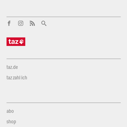
taz.de
taz zahl ich
abo
shop