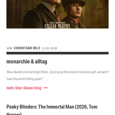
CHRISTIAN IHLE
VON
12.05.2026
monarchie & alltag
Neue Bands und wichtige Filme: „As long as the music’s loud enough, we won’t
hear the world falling apart“.
mehr über diesen blog
Peaky Blinders: The Immortal Man (2026, Tom
Harper)