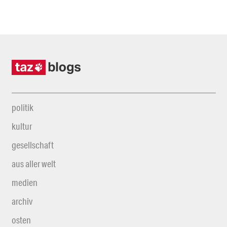
politik
kultur
gesellschaft
aus aller welt
medien
archiv
osten