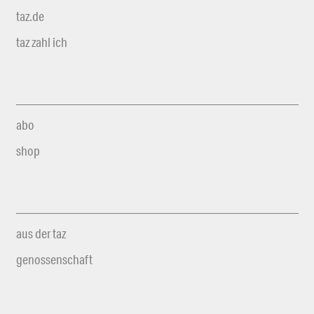
taz.de
taz zahl ich
abo
shop
aus der taz
genossenschaft