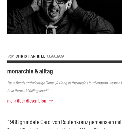
CHRISTIAN IHLE
VON
13.05.2026
monarchie & alltag
Neue Bands und wichtige Filme: „As long as the music’s loud enough, we won’t
hear the world falling apart“.
mehr über diesen blog
1988 gründete Carol von Rautenkranz gemeinsam mit