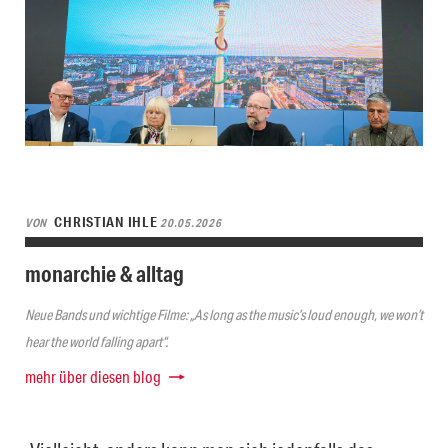
CHRISTIAN IHLE
VON
20.05.2026
monarchie & alltag
Neue Bands und wichtige Filme: „As long as the music’s loud enough, we won’t
hear the world falling apart“.
mehr über diesen blog