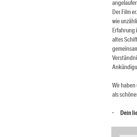
angelaufen
Der Film er
wie unzähl
Erfahrung 
altes Schi
gemeinsame
Verständni
Ankündigu
Wir haben 
als schöne
· Dein lie