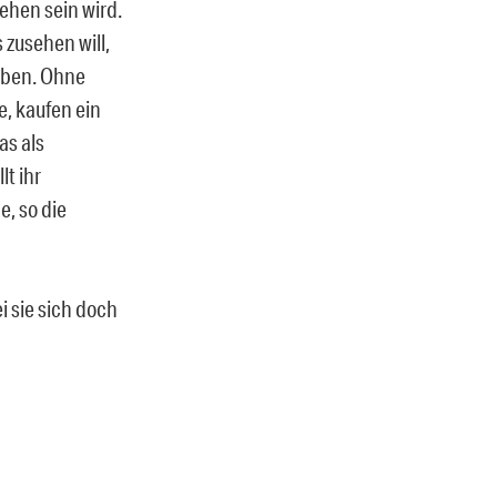
ehen sein wird.
 zusehen will,
erben. Ohne
, kaufen ein
as als
t ihr
e, so die
i sie sich doch