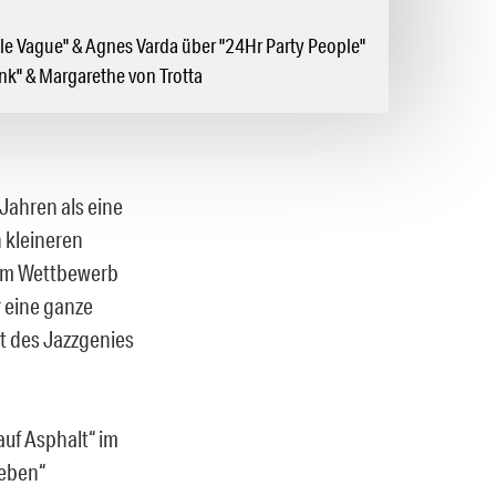
le Vague" & Agnes Varda über "24Hr Party People"
nk" & Margarethe von Trotta
 Jahren als eine
 kleineren
 im Wettbewerb
r eine ganze
rt des Jazzgenies
auf Asphalt“ im
Leben“