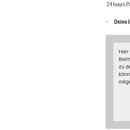
24 hours Pa
· Deine l
Hier
Beim
zu d
könn
mitg