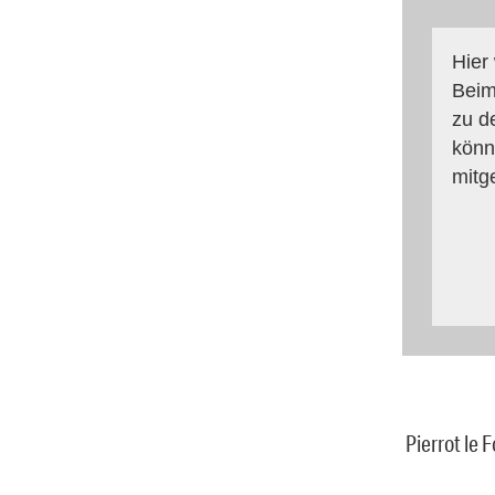
Hier
Beim
zu d
könn
mitg
Pierrot le