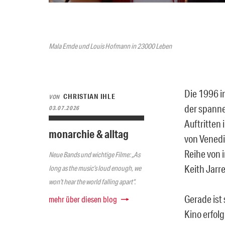
Mala Emde und Louis Hofmann in 23000 Leben
Die 1996 i
CHRISTIAN IHLE
VON
der spanne
03.07.2026
Auftritten 
monarchie & alltag
von Venedi
Reihe von 
Neue Bands und wichtige Filme: „As
Keith Jarr
long as the music’s loud enough, we
won’t hear the world falling apart“.
Gerade ist
mehr über diesen blog
Kino erfol