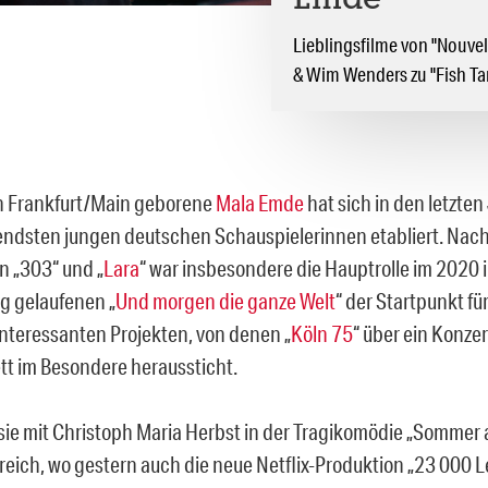
Emde
Lieblingsfilme von "Nouvel
& Wim Wenders zu "Fish Ta
n Frankfurt/Main geborene
Mala Emde
hat sich in den letzten
ndsten jungen deutschen Schauspielerinnen etabliert. Nach
in „303“ und „
Lara
“ war insbesondere die Hauptrolle im 2020
g gelaufenen „
Und morgen die ganze Welt
“ der Startpunkt fü
interessanten Projekten, von denen „
Köln 75
“ über ein Konze
ett im Besondere heraussticht.
 sie mit Christoph Maria Herbst in der Tragikomödie „Sommer 
greich, wo gestern auch die neue Netflix-Produktion „23 000 