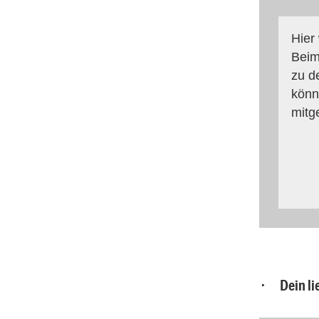
Hier
Beim
zu d
könn
mitg
· Dein lie