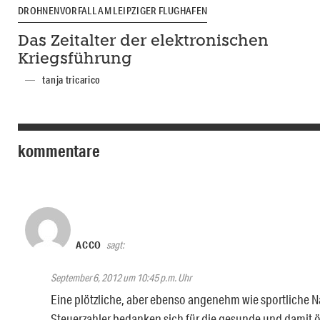
DROHNENVORFALL AM LEIPZIGER FLUGHAFEN
Das Zeitalter der elektronischen
Kriegsführung
tanja tricarico
kommentare
ACCO
sagt:
September 6, 2012 um 10:45 p.m. Uhr
Eine plötzliche, aber ebenso angenehm wie sportliche 
Steuerzahler bedanken sich für die gesunde und dami