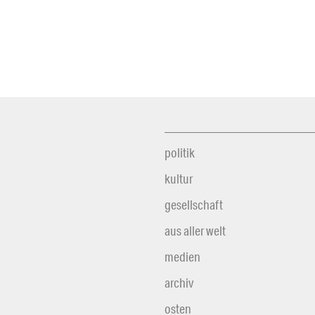
politik
kultur
gesellschaft
aus aller welt
medien
archiv
osten