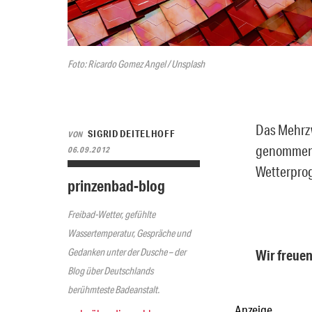
Foto: Ricardo Gomez Angel / Unsplash
Das Mehrzw
SIGRID DEITELHOFF
VON
genommen. 
06.09.2012
Wetterpro
prinzenbad-blog
Freibad-Wetter, gefühlte
Wassertemperatur, Gespräche und
Gedanken unter der Dusche – der
Wir freuen
Blog über Deutschlands
berühmteste Badeanstalt.
Anzeige