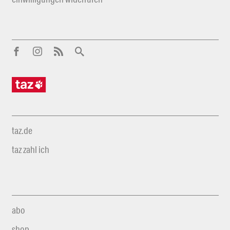
taz.de
taz zahl ich
abo
shop