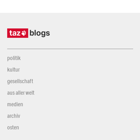
politik
kultur
gesellschaft
aus aller welt
medien
archiv
osten