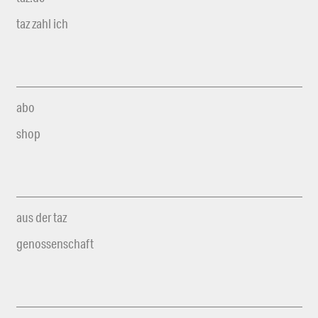
taz zahl ich
abo
shop
aus der taz
genossenschaft