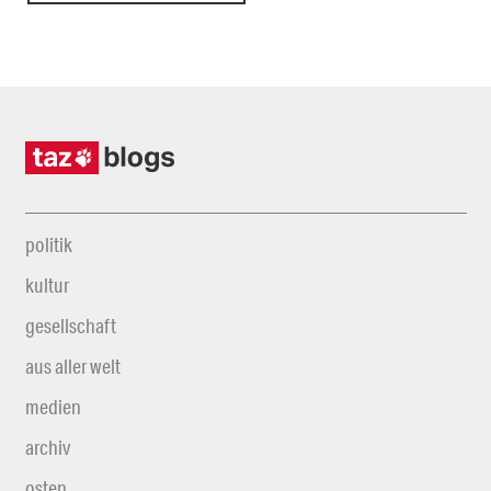
politik
kultur
gesellschaft
aus aller welt
medien
archiv
osten