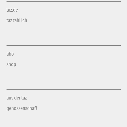
taz.de
taz zahl ich
abo
shop
aus der taz
genossenschaft