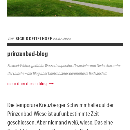
SIGRID DEITELHOFF
VON
23.07.2024
prinzenbad-blog
Freibad-Wetter, gefühlte Wassertemperatur, Gespräche und Gedanken unter
der Dusche – der Blog über Deutschlands berühmteste Badeanstalt.
mehr über diesen blog
Die temporäre Kreuzberger Schwimmhalle auf der
Prinzenbad-Wiese ist auf unbestimmte Zeit
geschlossen. Aber niemand weiß, wieso. Das eine