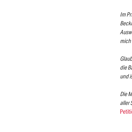
Im Pr
Becke
Auswe
mich 
Glaub
die B
und i
Die M
aller
Petit