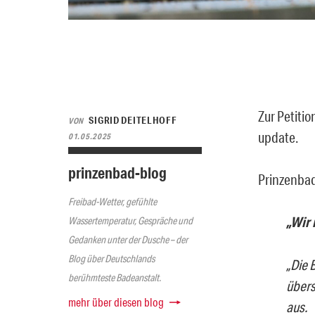
Zur Petiti
SIGRID DEITELHOFF
VON
update.
01.05.2025
prinzenbad-blog
Prinzenbad
Freibad-Wetter, gefühlte
„Wir 
Wassertemperatur, Gespräche und
Gedanken unter der Dusche – der
Blog über Deutschlands
„Die 
berühmteste Badeanstalt.
übers
mehr über diesen blog
aus.