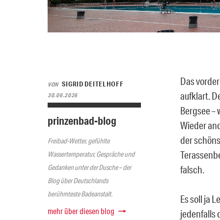
Das vorder
SIGRID DEITELHOFF
VON
aufklart. 
30.06.2026
Bergsee – 
prinzenbad-blog
Wieder and
der schöns
Freibad-Wetter, gefühlte
Terassenbe
Wassertemperatur, Gespräche und
Gedanken unter der Dusche – der
falsch.
Blog über Deutschlands
berühmteste Badeanstalt.
Es soll ja 
mehr über diesen blog
jedenfalls