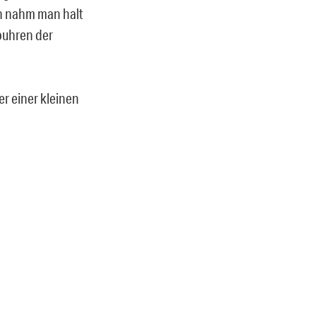
n nahm man halt
puhren der
r einer kleinen