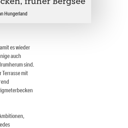
cken, früher Bergsee
ian Hungerland
amit es wieder
inige auch
 drumherum sind.
 Terrasse mit
rend
fzigmeterbecken
 Ambitionen,
jedes