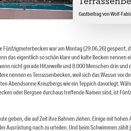
Terrassenbe
Gastbeitrag von Wolf-Fab
e Fünfzigmeterbecken war am Montag (29.06.26) gesperrt, d
Denn das eigentlich so schön klare und kalte Becken nennen e
wenn nicht gerade Hitzewelle und 8.000 Menschen drin und
ere nennen es Terrassenbecken, weil sich das Wasser vor der
ten Abendsonne Kreuzbergs wie ein Teppich davorlegt. Wäh
cken oder Bergsee durchaus treffende Namen sind, ist Fün
Leute geben, die auf Zeit ihre Bahnen ziehen. Einige mit hohen
 der Ausrüstung nach zu urteilen. Und beim Schwimmen zählt 