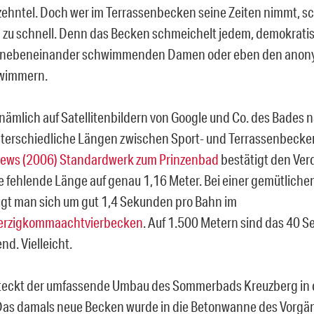
hntel. Doch wer im Terrassenbecken seine Zeiten nimmt, 
g zu schnell. Denn das Becken schmeichelt jedem, demokrati
 nebeneinander schwimmenden Damen oder eben den ano
wimmern.
nämlich auf Satellitenbildern von Google und Co. des Bades 
terschiedliche Längen zwischen Sport- und Terrassenbecken 
ews (2006) Standardwerk zum Prinzenbad
bestätigt den Ver
ie fehlende Länge auf genau 1,16 Meter. Bei einer gemütliche
gt man sich um gut 1,4 Sekunden pro Bahn im
erzigkommaachtvierbecken
. Auf 1.500 Metern sind das 40 
d. Vielleicht.
steckt der umfassende Umbau des Sommerbads Kreuzberg in
Das damals neue Becken wurde in die Betonwanne des Vorg