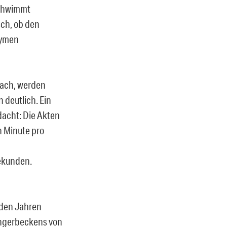
schwimmt
sch, ob den
nymen
nach, werden
deutlich. Ein
dacht: Die Akten
n Minute pro
Sekunden.
 den Jahren
ängerbeckens von