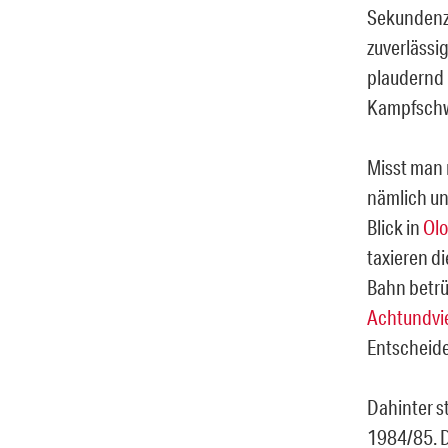
Sekundenze
zuverlässi
plaudernd
Kampfsch
Misst man 
nämlich un
Blick in
Olo
taxieren d
Bahn betrü
Achtundvi
Entscheiden
Dahinter 
1984/85. 