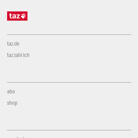
taz.de
taz zahl ich
abo
shop