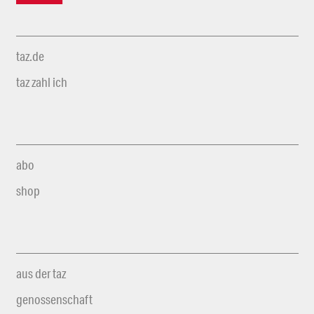
taz.de
taz zahl ich
abo
shop
aus der taz
genossenschaft