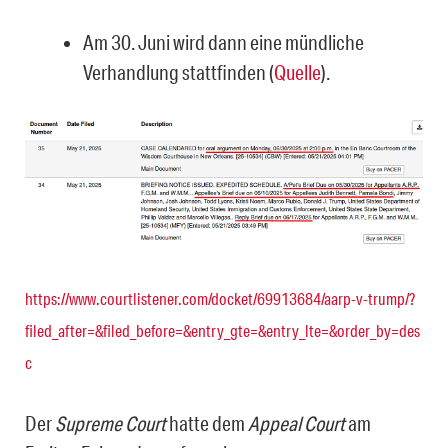
Am 30. Juni wird dann eine mündliche
Verhandlung stattfinden (
Quelle
).
https://www.courtlistener.com/docket/69913684/aarp-v-trump/?
filed_after=&filed_before=&entry_gte=&entry_lte=&order_by=des
c
Der
Supreme Court
hatte dem
Appeal Court
am