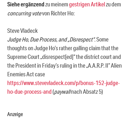
Siehe ergänzend
zu meinem
gestrigen Artikel
zu dem
concurring vote
von Richter Ho:
Steve Vladeck
Judge Ho, Due Process, and „Disrespect“
. Some
thoughts on Judge Ho’s rather galling claim that the
Supreme Court „disrespect[ed]“ the district court and
the President in Friday’s ruling in the „A.A.R.P. II“ Alien
Enemies Act case
https://www.stevevladeck.com/p/bonus-152-judge-
ho-due-process-and
(
paywall
nach Absatz 5)
Anzeige