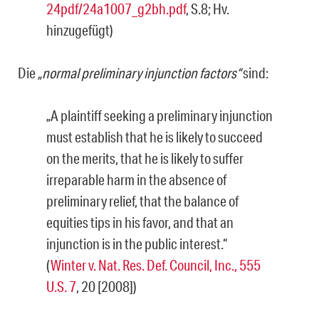
24pdf/24a1007_g2bh.pdf
, S.8; Hv.
hinzugefügt)
Die
„normal preliminary injunction factors“
sind:
„A plaintiff seeking a preliminary injunction
must establish that he is likely to succeed
on the merits, that he is likely to suffer
irreparable harm in the absence of
preliminary relief, that the balance of
equities tips in his favor, and that an
injunction is in the public interest.“
(
Winter v. Nat. Res. Def. Council, Inc., 555
U.S. 7
, 20 [2008])