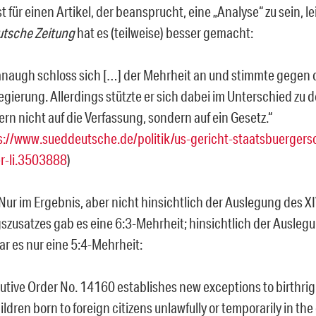
t für einen Artikel, der beansprucht, eine „Analyse“ zu sein, l
tsche Zeitung
hat es (teilweise) besser gemacht:
naugh schloss sich […] der Mehrheit an und stimmte gegen 
egierung. Allerdings stützte er sich dabei im Unterschied zu
ern nicht auf die Verfassung, sondern auf ein Gesetz.“
s://www.sueddeutsche.de/politik/us-gericht-staatsbuergers
r-li.3503888
)
Nur im Ergebnis, aber nicht hinsichtlich der Auslegung des XI
szusatzes gab es eine 6:3-Mehrheit; hinsichtlich der Auslegu
ar es nur eine 5:4-Mehrheit:
utive Order No. 14160 establishes new exceptions to birthrig
hildren born to foreign citizens unlawfully or temporarily in th