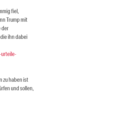
mig fiel,
enn Trump mit
 der
die ihn dabei
urteile-
n zu haben ist
rfen und sollen,