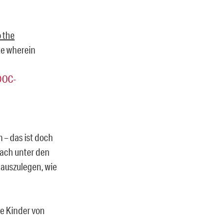
o the
ate wherein
DOC-
 – das ist doch
ach unter den
d auszulegen, wie
ie Kinder von