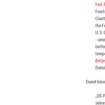
Fed. 
Fourt
Court
the F
U. S.
– ame
birth
tempo
(
http
Datei
Damit könn
„US-
seine