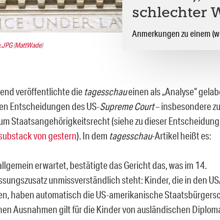
schlechter 
Anmerkungen zu einem (wei
e.JPG
(
MattWade
)
end veröffentlichte die
tagesschau
einen als „Analyse“ gelabe
ten Entscheidungen des US-
Supreme Court
– insbesondere zu
um Staatsangehörigkeitsrecht (siehe zu dieser Entscheidun
i substack von gestern
). In dem
tagesschau
-Artikel heißt es:
allgemein erwartet, bestätigte das Gericht das, was im 14.
ssungszusatz unmissverständlich steht: Kinder, die in den U
n, haben automatisch die US-amerikanische Staatsbürgersch
nen Ausnahmen gilt für die Kinder von ausländischen Diplomat