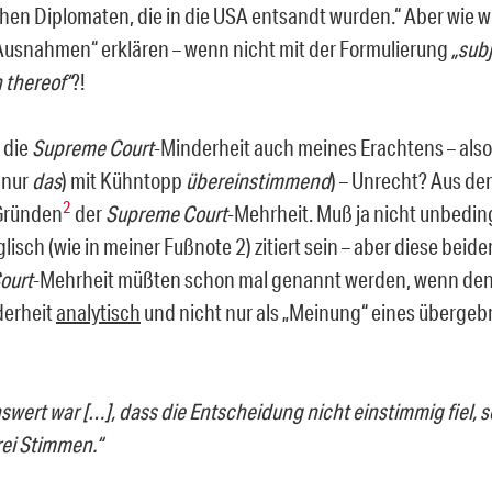
hen Diplomaten, die in die USA entsandt wurden.“ Aber wie wi
Ausnahmen“ erklären – wenn nicht mit der Formulierung
„
subj
n thereof
“
?!
 die
Supreme Court
-Minderheit auch meines Erachtens – also
 nur
das
) mit Kühntopp
übereinstimmend
) – Unrecht? Aus de
2
 Gründen
der
Supreme Court
-Mehrheit. Muß ja nicht unbeding
lisch (wie in meiner Fußnote 2) zitiert sein – aber diese bei
ourt
-Mehrheit müßten schon mal genannt werden, wenn de
derheit
analytisch
und nicht nur als „Meinung“ eines überge
swert war
[…]
, dass die Entscheidung nicht einstimmig fiel, 
rei Stimmen.“