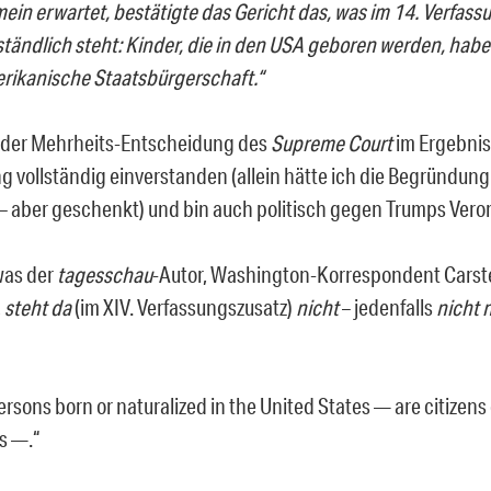
ein erwartet, bestätigte das Gericht das, was im 14. Verfass
tändlich steht: Kinder, die in den USA geboren werden, hab
rikanische Staatsbürgerschaft.“
t der Mehrheits-Entscheidung des
Supreme Court
im Ergebnis
 vollständig einverstanden (allein hätte ich die Begründun
 – aber geschenkt) und bin auch politisch gegen Trumps Ver
was der
tagesschau
-Autor, Washington-Korrespondent Cars
,
steht da
(im XIV. Verfassungszusatz)
nicht
– jedenfalls
nicht 
persons born or naturalized in the United States — are citizens
s —.
“