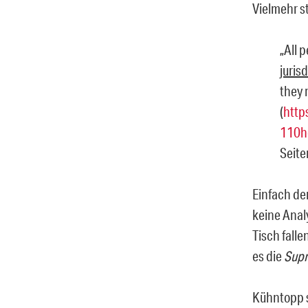
Vielmehr s
„
All 
juris
they 
(
http
110h
Seite
Einfach de
keine Anal
Tisch falle
es die
Supr
Kühntopp s