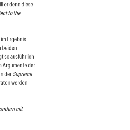
ll er denn diese
ect to the
 im Ergebnis
n beiden
t so ausführlich
den Argumente der
nn der
Supreme
braten werden
sondern mit