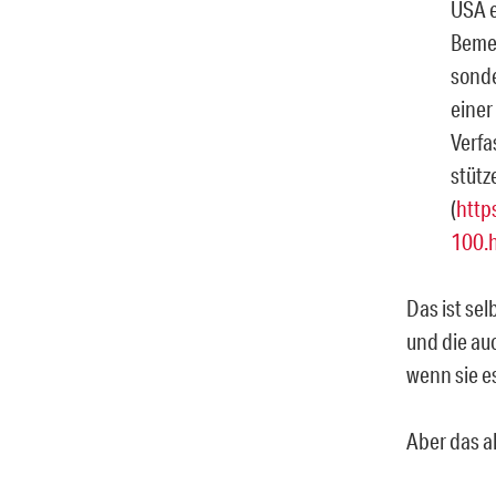
USA 
Bemer
sonde
einer
Verfa
stütz
(
http
100.
Das ist se
und die au
wenn sie es
Aber das al