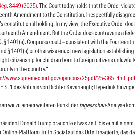
Reg. 8449 (2025)
. The Court today holds that the Order violat
eenth Amendment to the Constitution. I respectfully disagree
’s constitutional holding. In my view, the Executive Order does
ourteenth Amendment. But the Order does contravene a federa
 C. § 1401(a). Congress could – consistent with the Fourtee
nd § 1401(a) or otherwise enact new legislation establishing
right citizenship for children born to foreign citizens unlawfull
rarily in the country.
“
s://www.supremecourt.gov/opinions/25pdf/25-365_4hdj.pdf
 = S. 1 des Votums von Richter Kavanaugh; Hyperlink hinzuge
en wir zu einem weiteren Punkt der
tagesschau
-Analyse ko
Präsident Donald
Trump
brauchte etwas Zeit, bis er mit einem 
r Online-Plattform Truth Social auf das Urteil reagierte, das d