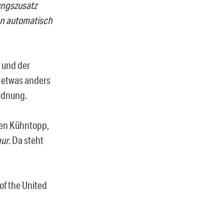
ungszusatz
en automatisch
 und der
g etwas anders
ordnung.
ten Kühntopp,
nur
. Da steht
 of the United