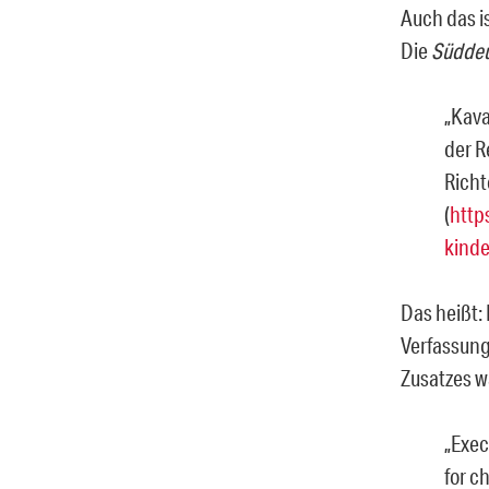
Auch das is
Die
Süddeu
„Kava
der R
Richt
(
http
kinde
Das heißt: 
Verfassung
Zusatzes w
„
Exec
for c