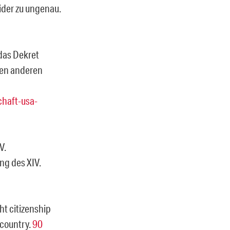
eider zu ungenau.
das Dekret
 den anderen
chaft-usa-
V.
ng des XIV.
ht citizenship
e country.
90