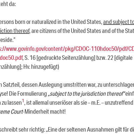
teht da:
persons born or naturalized in the United States,
and subject t
diction thereof
, are citizens of the United States and of the St
reside.
“
s://www.govinfo.gov/content/pkg/CDOC-110hdoc50/pdf/C
doc50.pdf
, S. 16 [gedruckte Seitenzählung] bzw. 22 [digitale
nzählung]; Hv. hinzugefügt)
n Satzteil, dessen Auslegung umstritten war, zu unterschlagen
yse! Die Formulierung
„
subject to the jurisdiction thereof
“
einf
1
n zu lassen
, ist allemal unseriöser als sie – m.E. – unzutreffen
eme Court
-Minderheit macht!
chreibt sehr richtig: „Eine der seltenen Ausnahmen gilt für d