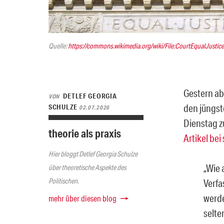
Quelle:
https://commons.wikimedia.org/wiki/File:CourtEqualJustic
Gestern ab
DETLEF GEORGIA
VON
den jüngs
SCHULZE
02.07.2026
Dienstag z
theorie als praxis
Artikel be
Hier bloggt Detlef Georgia Schulze
„Wie 
über theoretische Aspekte des
Politischen.
Verfa
werde
mehr über diesen blog
selte