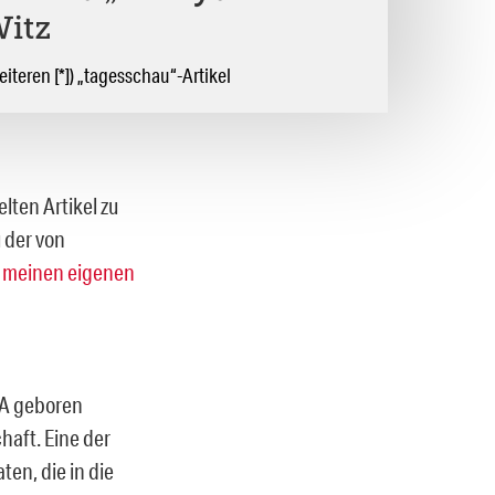
Witz
teren [*]) „tagesschau“-Artikel
lten Artikel zu
 der von
g
meinen eigenen
SA geboren
aft. Eine der
en, die in die