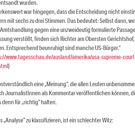
entsandt wurden.
kenswert war hingegen, dass die Entscheidung nicht einstim
rn mit sechs zu drei Stimmen. Das bedeutet: Selbst dann, w
 Amtshandlung gegen eine unzweideutig formulierte Passage
ssung verstößt, finden sich Richter am Obersten Gerichtshof, 
en. Entsprechend beunruhigt sind manche US-Bürger.“
s://www.tagesschau.de/ausland/amerika/usa-supreme-court-
html
)
lbstverständlich eine „Meinung“, die allen Leuten unbenomme
ch JournalistInnen als Kommentar veröffentlichen können, dü
 denn für „richtig“ halten.
s „Analyse“ zu klassifizieren, ist ein schlechter Witz: