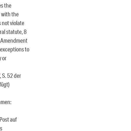
es the
 with the
 not violate
l statute, 8
nth Amendment
 exceptions to
y or
, S. 52 der
fügt)
mmen:
Post auf
as