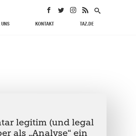
 UNS
KONTAKT
TAZ.DE
E
ar legitim (und legal
er als „Analyse“ ein