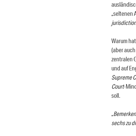
ausländisc
„seltenen 
jurisdictio
Warum hat
(aber auch
zentralen
und auf Eng
Supreme C
Court
-Min
soll.
„
Bemerken
sechs zu d